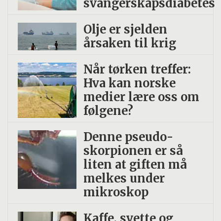
svangerskapsdiabetes
Olje er sjelden
årsaken til krig
Når tørken treffer:
Hva kan norske
medier lære oss om
følgene?
Denne pseudo­
skorpionen er så
liten at giften må
melkes under
mikroskop
Kaffe, svette og