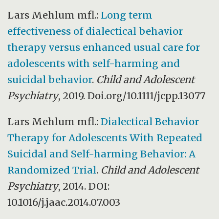
Lars Mehlum mfl.:
Long term
effectiveness of dialectical behavior
therapy versus enhanced usual care for
adolescents with self-harming and
suicidal behavior
.
Child and Adolescent
Psychiatry
, 2019. Doi.org/10.1111/jcpp.13077
Lars Mehlum mfl.:
Dialectical Behavior
Therapy for Adolescents With Repeated
Suicidal and Self-harming Behavior: A
Randomized Trial
.
Child and Adolescent
Psychiatry
, 2014. DOI:
10.1016/j.jaac.2014.07.003