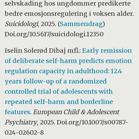
selvskading hos ungdommer predikerte
bedre emosjonsregulering i voksen alder.
Suicidologi
, 2025. (
Sammendrag
)
Doi.org/10.5617/suicidologi.12350
Iselin Solerød Dibaj mfl.:
Early remission
of deliberate self-harm predicts emotion
regulation capacity in adulthood: 12.4
years follow-up of a randomized
controlled trial of adolescents with
repeated self-harm and borderline
features
.
European Child & Adolescent
Psychiatry
, 2025. Doi.org/10.1007/s00787-
024-02602-8