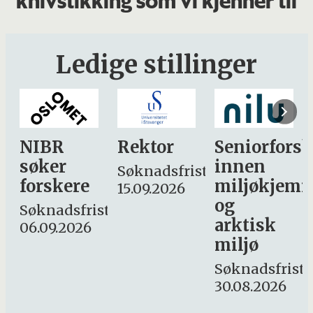
knivstikking som vi kjenner til
Ledige stillinger
Rektor
Seniorforsker
Forskning.
innen
søker
Søknadsfrist:
miljøkjemi
nyhetsjourn
15.09.2026
og
– fast
st:
arktisk
Søknadsfrist:
miljø
16. august.
Søknadsfrist:
30.08.2026