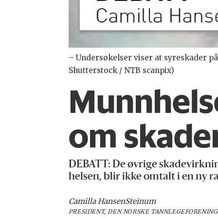
– Undersøkelser viser at syreskader på 
Shutterstock / NTB scanpix)
Munnhelse 
om skaden
DEBATT:
De øvrige skadevirknin
helsen, blir ikke omtalt i en ny 
Camilla Hansen
Steinum
PRESIDENT, DEN NORSKE TANNLEGEFORENING