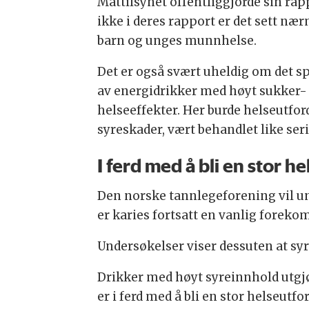
Mattilsynet offentliggjorde sin rap
ikke i deres rapport er det sett nær
barn og unges munnhelse.
Det er også svært uheldig om det s
av energidrikker med høyt sukker- 
helseeffekter. Her burde helseutfo
syreskader, vært behandlet like se
I ferd med å bli en stor h
Den norske tannlegeforening vil un
er karies fortsatt en vanlig forek
Undersøkelser viser dessuten at sy
Drikker med høyt syreinnhold utgjø
er i ferd med å bli en stor helseut