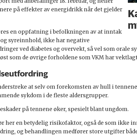
port med anbefalinger 18. februar, og heller
mere på effekter av energidrikk når det gjelder
Ka
m
pres en oppfatning i befolkningen av at inntak
og syreinnhold, ikke har negative
rdringer ved diabetes og overvekt, så vel som orale
riøst som de øvrige forholdene som VKM har vektlagt
elseutfordring
derstreke at selv om forekomsten av hull i tennene 
ommende sykdom i de fleste aldersgrupper.
reskader på tennene øker, spesielt blant ungdom.
r her en betydelig risikofaktor, også de som ikke i
fordring, og behandlingen medfører store utgifter båd