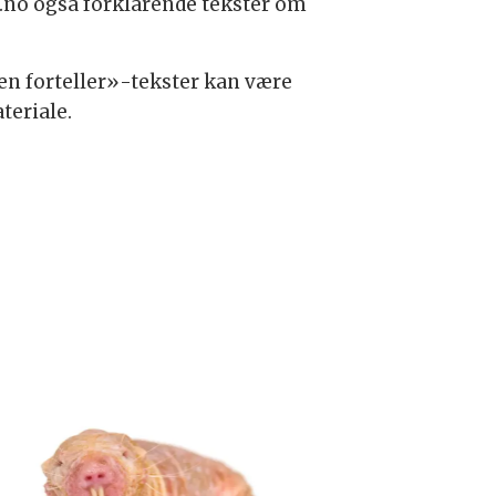
ng.no også forklarende tekster om
n forteller»-tekster kan være
teriale.