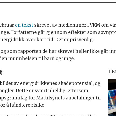
februar
en tekst
skrevet av medlemmer i VKM om vir
unge. Forfatterne går gjennom effekter som søvnpro
rgidrikk over kort tid. Det er prisverdig.
og som rapporten de har skrevet heller ikke går inn
den munnhelsen til barn og unge.
t
LE
e bildet av energidrikkenes skadepotensial, og
ngler. Dette er svært uheldig, ettersom
psgrunnlag for Mattilsynets anbefalinger til
r å håndtere risiko.