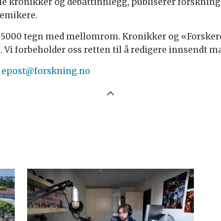
uelle kronikker og debattinnlegg, publiserer forskni
demikere.
l 5000 tegn med mellomrom. Kronikker og «Forskere
i forbeholder oss retten til å redigere innsendt ma
l
epost@forskning.no