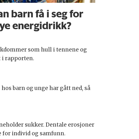
n barn få i seg for
ye energidrikk?
 sykdommer som hull i tennene og
 i rapporten.
hos barn og unge har gått ned, så
nneholder sukker. Dentale erosjoner
e for individ og samfunn.