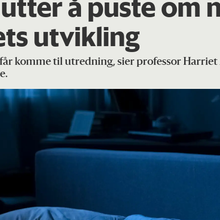
utter å puste om n
ts utvikling
g får komme til utredning, sier professor Harri
e.