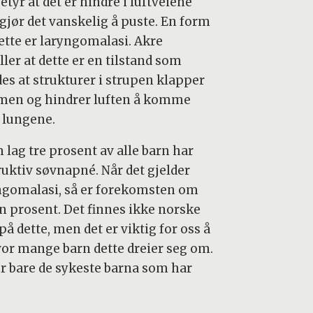
etyr at det er hindre i luftveiene
gjør det vanskelig å puste. En form
dette er laryngomalasi. Akre
ller at dette er en tilstand som
des at strukturer i strupen klapper
en og hindrer luften å komme
i lungene.
 lag tre prosent av alle barn har
ruktiv søvnapné. Når det gjelder
ngomalasi, så er forekomsten om
én prosent. Det finnes ikke norske
på dette, men det er viktig for oss å
vor mange barn dette dreier seg om.
er bare de sykeste barna som har