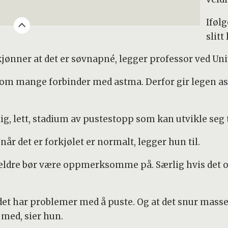
Iføl
slitt
jønner at det er søvnapné, legger professor ved Unive
som mange forbinder med astma. Derfor gir legen a
lig, lett, stadium av pustestopp som kan utvikle seg 
r det er forkjølet er normalt, legger hun til.
oreldre bør være oppmerksomme på. Særlig hvis de
 det har problemer med å puste. Og at det snur masse
 med, sier hun.