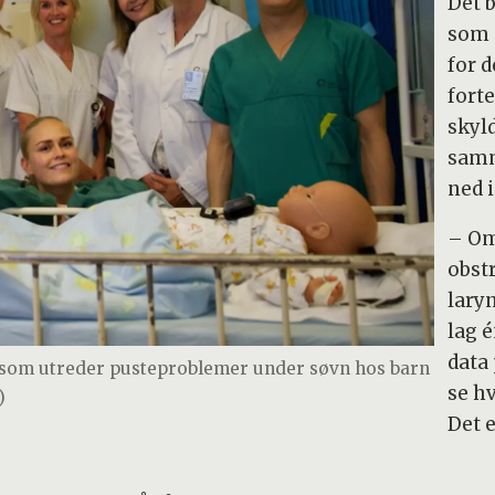
Det b
som 
for 
forte
skyl
samm
ned 
– Om
obst
lary
lag 
data 
 som utreder pusteproblemer under søvn hos barn
se h
)
Det 