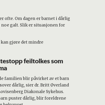
er ofte. Om dagen er barnet i dårlig
 noe galt. Slik er situasjonen for
m kan gjøre det mindre
testopp feiltolkes som
tma
e familien blir påvirket av et barn
over dårlig, sier dr. Britt Øverland
Lovisenberg Diakonale Sykehus.
arn puster dårlig, blir foreldrene
ig bekymret.