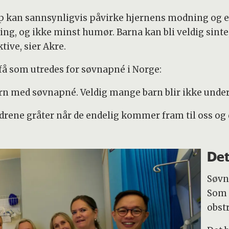
p kan sannsynligvis påvirke hjernens modning og evn
ng, og ikke minst humør. Barna kan bli veldig sinte
ive, sier Akre.
 få som utredes for søvnapné i Norge:
 med søvnapné. Veldig mange barn blir ikke undersøk
ldrene gråter når de endelig kommer fram til oss og d
Det
Søvn
Som 
obst