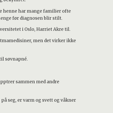
ge henne har mange familier ofte
 lenge før diagnosen blir stilt.
rsitetet i Oslo, Harriet Akre til.
stmamedisiner, men det virker ikke
til søvnapné.
t opptrer sammen med andre
 på seg, er varm og svett og våkner