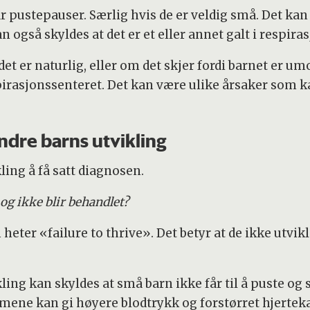
r pustepauser. Særlig hvis de er veldig små. Det kan 
 også skyldes at det er et eller annet galt i respira
det er naturlig, eller om det skjer fordi barnet er u
pirasjonssenteret. Det kan være ulike årsaker som 
ndre barns utvikling
kling å få satt diagnosen.
og ikke blir behandlet?
m heter «failure to thrive». Det betyr at de ikke utvikl
kling kan skyldes at små barn ikke får til å puste og 
emene kan gi høyere blodtrykk og forstørret hjerte