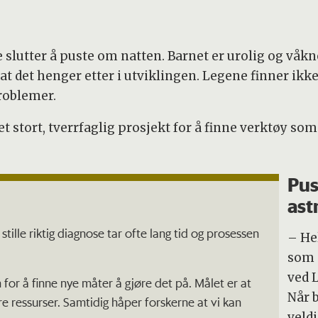
e slutter å puste om natten. Barnet er urolig og våkn
 at det henger etter i utviklingen. Legene finner ikke
roblemer.
t stort, tverrfaglig prosjekt for å finne verktøy so
Pus
as
ille riktig diagnose tar ofte lang tid og prosessen
– Hel
som s
ved 
 for å finne nye måter å gjøre det på. Målet er at
Når b
e ressurser. Samtidig håper forskerne at vi kan
veld