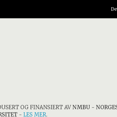
De
DUSERT OG FINANSIERT AV
NMBU - NORGES
RSITET
-
LES MER
.