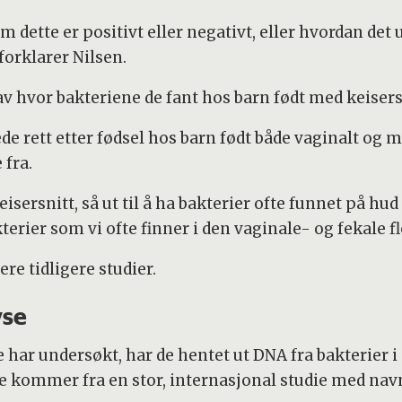
m dette er positivt eller negativt, eller hvordan det ut
forklarer Nilsen.
av hvor bakteriene de fant hos barn født med keisers
ede rett etter fødsel hos barn født både vaginalt og m
fra.
isersnitt, så ut til å ha bakterier ofte funnet på hu
terier som vi ofte finner i den vaginale- og fekale f
re tidligere studier.
yse
har undersøkt, har de hentet ut DNA fra bakterier i
ene kommer fra en stor, internasjonal studie med na