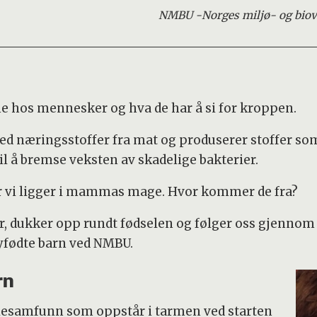
NMBU -
Norges miljø- og biov
e hos mennesker og hva de har å si for kroppen.
 ned næringsstoffer fra mat og produserer stoffer s
l å bremse veksten av skadelige bakterier.
r vi ligger i mammas mage. Hvor kommer de fra?
, dukker opp rundt fødselen og følger oss gjennom h
yfødte barn ved NMBU.
rn
riesamfunn som oppstår i tarmen ved starten