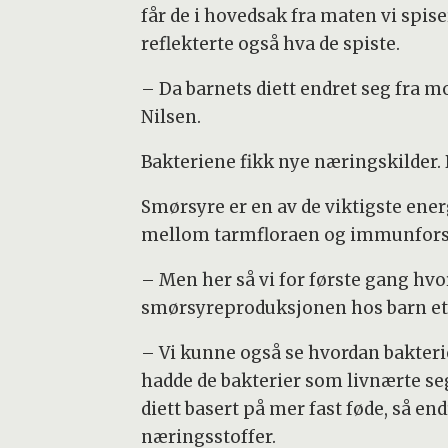
får de i hovedsak fra maten vi spis
reflekterte også hva de spiste.
– Da barnets diett endret seg fra m
Nilsen.
Bakteriene fikk nye næringskilder.
Smørsyre er en av de viktigste ene
mellom tarmfloraen og immunforsva
– Men her så vi for første gang hvo
smørsyreproduksjonen hos barn etter
– Vi kunne også se hvordan bakterie
hadde de bakterier som livnærte se
diett basert på mer fast føde, så 
næringsstoffer.