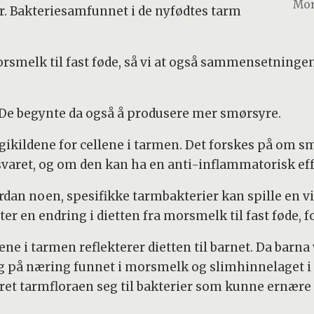
Mor
er. Bakteriesamfunnet i de nyfødtes tarm
orsmelk til fast føde, så vi at også sammensetningen
 De begynte da også å produsere mer smørsyre.
rgikildene for cellene i tarmen. Det forskes på om 
ret, og om den kan ha en anti-inflammatorisk eff
rdan noen, spesifikke tarmbakterier kan spille en vik
 en endring i dietten fra morsmelk til fast føde, f
ne i tarmen reflekterer dietten til barnet. Da barna
g på næring funnet i morsmelk og slimhinnelaget i 
endret tarmfloraen seg til bakterier som kunne ernæ