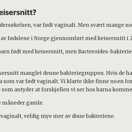
isersnitt?
dersøkelsen, var født vaginalt. Men svært mange nor
 av fødslene i Norge gjennomført med keisersnitt i 2
barn født med keisersnitt, men Bacteroides-bakteri
eisersnitt manglet denne bakteriegruppen. Hvis de h
om var født vaginalt. Vi klarte ikke finne noen fo
om antyder at forskjellen vi ser hos barna kommer 
re måneder gamle.
 vaginalt, veldig mye mer av disse bakteriene.