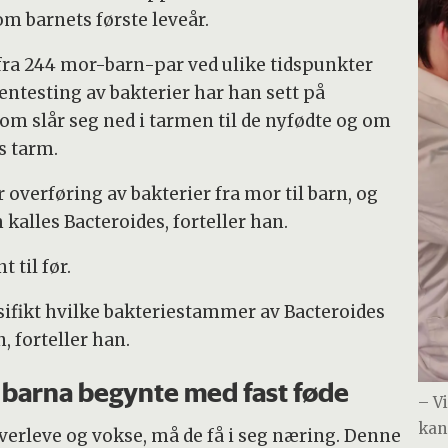
om barnets første leveår.
fra 244 mor-barn-par ved ulike tidspunkter
gentesting av bakterier har han sett på
m slår seg ned i tarmen til de nyfødte og om
s tarm.
r overføring av bakterier fra mor til barn, og
kalles Bacteroides, forteller han.
 til før.
esifikt hvilke bakteriestammer av Bacteroides
, forteller han.
 barna begynte med fast føde
– V
kan 
verleve og vokse, må de få i seg næring. Denne