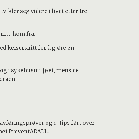
vikler seg videre i livet etter tre
nitt, kom fra.
ed keisersnitt for å gjøre en
d og i sykehusmiljøet, mens de
loraen.
 avføringsprøver og q-tips ført over
vnet PreventADALL.