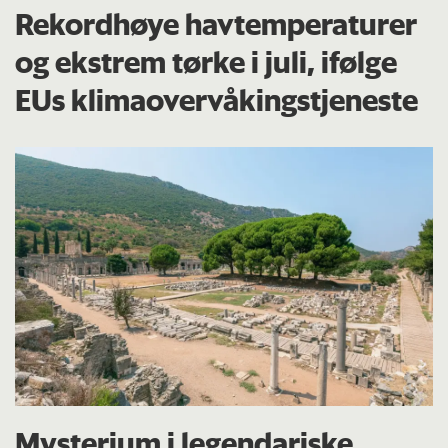
Rekordhøye havtemperaturer
og ekstrem tørke i juli, ifølge
EUs klima­overvåkings­tjeneste
Mysterium i legendariske