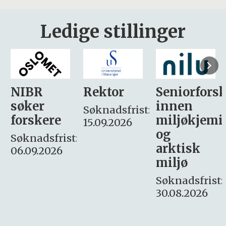
Ledige stillinger
Rektor
Seniorforsker
Forskning.
innen
søker
Søknadsfrist:
miljøkjemi
nyhetsjour
15.09.2026
og
– fast
:
arktisk
Søknadsfrist:
miljø
16. august.
Søknadsfrist:
30.08.2026