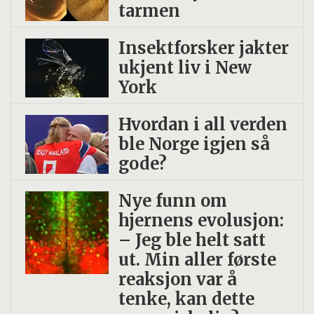
tarmen
Insekt­forsker jakter
ukjent liv i New
York
Hvordan i all verden
ble Norge igjen så
gode?
Nye funn om
hjernens evolusjon:
– Jeg ble helt satt
ut. Min aller første
reaksjon var å
tenke, kan dette