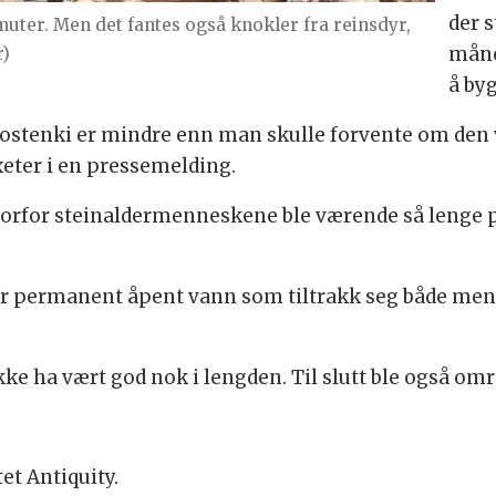
der s
muter. Men det fantes også knokler fra reinsdyr,
måne
r)
å byg
Kostenki er mindre enn man skulle forvente om den v
xeter i en pressemelding.
orfor steinaldermenneskene ble værende så lenge p
 for permanent åpent vann som tiltrakk seg både m
ke ha vært god nok i lengden. Til slutt ble også omr
et Antiquity.