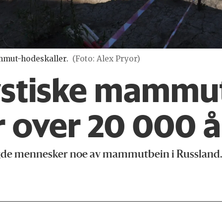
ammut-hodeskaller.
(Foto: Alex Pryor)
stiske mammut
er over 20 000 
ygde mennesker noe av mammutbein i Russland