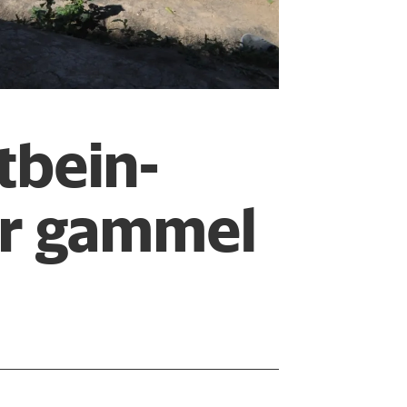
bein-
år gammel
.