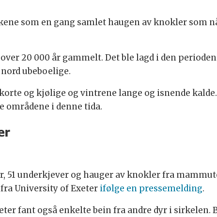
kene som en gang samlet haugen av knokler som nå 
over 20 000 år gammelt. Det ble lagd i den perioden d
i nord ubeboelige.
rte og kjølige og vintrene lange og isnende kalde. 
e områdene i denne tida.
er
r, 51 underkjever og hauger av knokler fra mammuter
fra University of Exeter
ifølge en pressemelding
.
ter fant også enkelte bein fra andre dyr i sirkelen. B