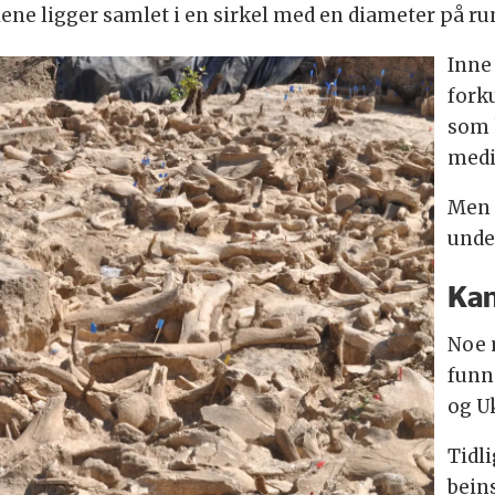
ene ligger samlet i en sirkel med en diameter på ru
Inne 
forku
som 
medis
Men 
unde
Kan
Noe 
funne
og U
Tidli
beins