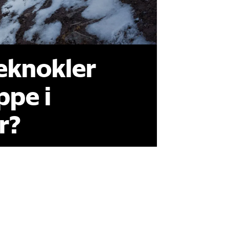
eknokler
ppe i
r?