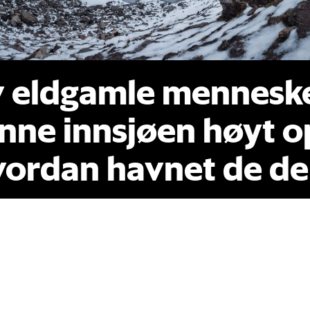
v eldgamle mennesk
enne innsjøen høyt o
vordan havnet de de