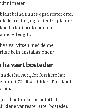
ndt ni meter.
blant beina finnes også rester etter
llede trebiter, og rester fra planter
kan ha blitt bruk som mat,
iner eller gift.
hva var vitsen med denne
rlige bein-installasjonen?
 ha vært bosteder
må det ha vært, for forskere har
t rundt 70 slike sirkler i Russland
kraina.
gere har forskerne antatt at
irklene var rester etter bosteder,