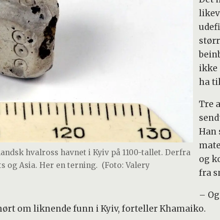
likev
udefi
stør
beinb
ikke 
ha ti
Tre 
send
Han 
mate
andsk hvalross havnet i Kyiv på 1100-tallet. Derfra
og k
ts og Asia. Her en terning.
(Foto: Valery
fra s
– Og
 hørt om liknende funn i Kyiv, forteller Khamaiko.