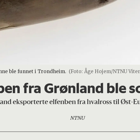
nne ble funnet i Trondheim.
(Foto: Åge Hojem/NTNU Vite
en fra Grønland ble so
nd eksporterte elfenben fra hvalross til Øst-E
NTNU