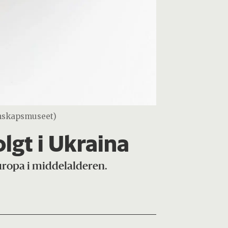
nskapsmuseet)
lgt i Ukraina
uropa i middelalderen.