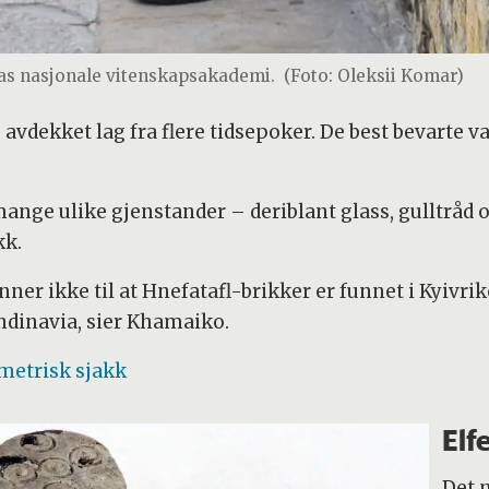
as nasjonale vitenskapsakademi.
(Foto: Oleksii Komar)
dekket lag fra flere tidsepoker. De best bevarte var
mange ulike gjenstander – deriblant glass, gulltråd o
kk.
ner ikke til at Hnefatafl-brikker er funnet i Kyivrike
ndinavia, sier Khamaiko.
metrisk sjakk
Elf
Det 