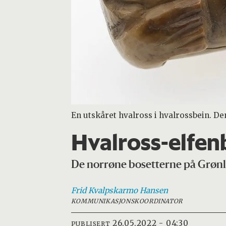
En utskåret hvalross i hvalrossbein. De
Hvalross-elfenb
De norrøne bosetterne på Grønla
Frid Kvalpskarmo
Hansen
KOMMUNIKASJONSKOORDINATOR
26.05.2022 - 04:30
PUBLISERT