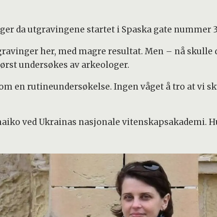
er da utgravingene startet i Spaska gate nummer 35 
tgravinger her, med magre resultat. Men – nå skulle d
først undersøkes av arkeologer.
m en rutineundersøkelse. Ingen våget å tro at vi sk
amaiko ved Ukrainas nasjonale vitenskapsakademi. 