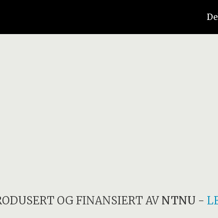
De
RODUSERT OG FINANSIERT AV
NTNU
-
L