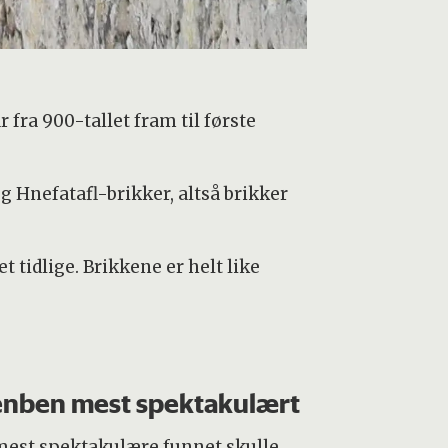
 fra 900-tallet fram til første
g Hnefatafl-brikker, altså brikker
t tidlige. Brikkene er helt like
enben mest spektakulært
mest spektakulære funnet skulle