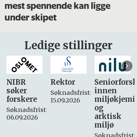
mest spennende kan ligge
under skipet
Ledige stillinger
Rektor
Seniorforsker
Forskning.
innen
søker
Søknadsfrist:
miljøkjemi
nyhetsjour
15.09.2026
og
– fast
:
arktisk
Søknadsfrist:
miljø
16. august.
Søknadsfrist: