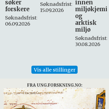
innen
søker
Søknadsfrist:
miljøkjemi
nyhetsjour
15.09.2026
og
– fast
:
arktisk
Søknadsfrist:
miljø
16. august.
Søknadsfrist:
30.08.2026
Vis alle stillinger
FRA UNG.FORSKNING.NO: