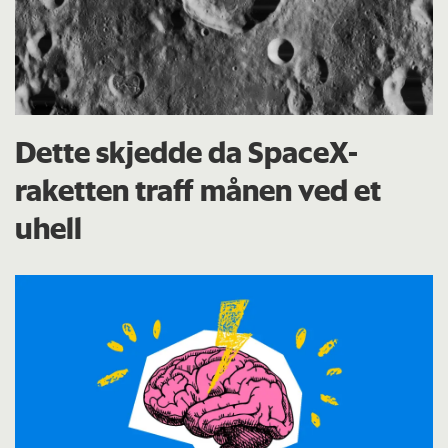
Dette skjedde da SpaceX-
raketten traff månen ved et
uhell