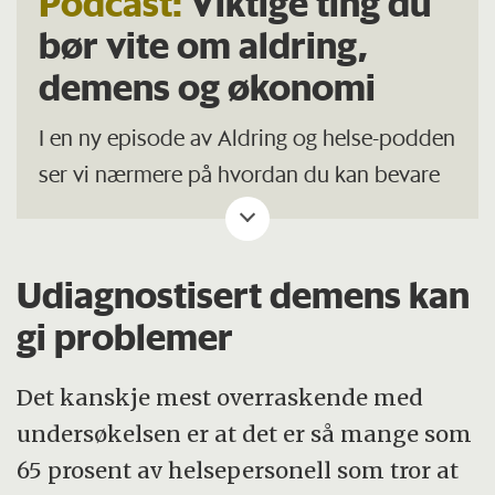
Podcast:
Viktige ting du
bør vite om aldring,
demens og økonomi
I en ny episode av Aldring og helse-podden
ser vi nærmere på hvordan du kan bevare
helsen og sikre økonomien når aldringen
skrider frem. Ny forskning avslører at
aldring akselererer på bestemte
Udiagnostisert demens kan
tidspunkter i livet – vi forklarer hva det kan
gi problemer
bety for deg og om du kan gjøre noe med
det. Samtidig avkrefter vi en av de mest
Det kanskje mest overraskende med
seiglivede mytene om demens – en myte
undersøkelsen er at det er så mange som
som kan få negative konsekvenser for helse
65 prosent av helsepersonell som tror at