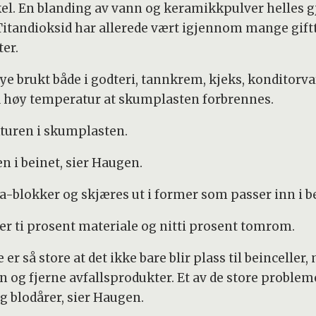
nkel. En blanding av vann og keramikkpulver helles
itandioksid har allerede vært igjennom mange giftte
ter.
mye brukt både i godteri, tannkrem, kjeks, konditorv
 så høy temperatur at skumplasten forbrennes.
ukturen i skumplasten.
n i beinet, sier Haugen.
-blokker og skjæres ut i former som passer inn i b
er ti prosent materiale og nitti prosent tomrom.
 så store at det ikke bare blir plass til beinceller,
 og fjerne avfallsprodukter. Et av de store proble
og blodårer, sier Haugen.