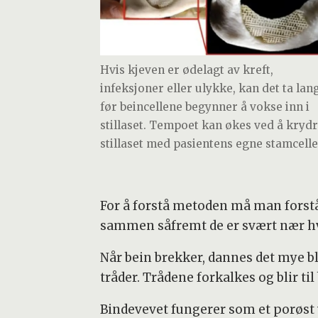
Hvis kjeven er ødelagt av kreft,
infeksjoner eller ulykke, kan det ta lang
før beincellene begynner å vokse inn i
stillaset. Tempoet kan økes ved å kryd
stillaset med pasientens egne stamcelle
For å forstå metoden må man forstå
sammen såfremt de er svært nær hve
Når bein brekker, dannes det mye b
tråder. Trådene forkalkes og blir til
Bindevevet fungerer som et porøst ve