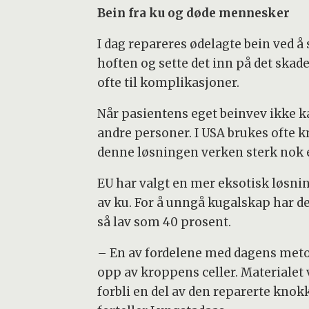
Bein fra ku og døde mennesker
I dag repareres ødelagte bein ved å s
hoften og sette det inn på det skad
ofte til komplikasjoner.
Når pasientens eget beinvev ikke ka
andre personer. I USA brukes ofte k
denne løsningen verken sterk nok e
EU har valgt en mer eksotisk løsni
av ku. For å unngå kugalskap har de
så lav som 40 prosent.
– En av fordelene med dagens metode
opp av kroppens celler. Materialet v
forbli en del av den reparerte knokk