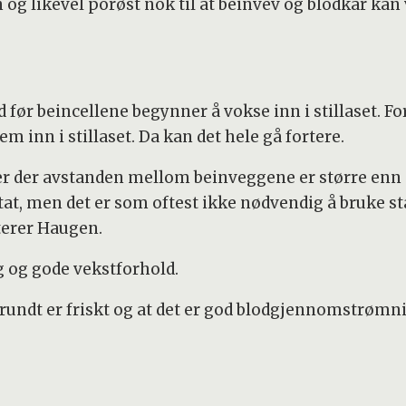
n og likevel porøst nok til at beinvev og blodkar kan 
id før beincellene begynner å vokse inn i stillaset. Fo
m inn i stillaset. Da kan det hele gå fortere.
ter der avstanden mellom beinveggene er større enn
ultat, men det er som oftest ikke nødvendig å bruke 
terer Haugen.
 og gode vekstforhold.
 rundt er friskt og at det er god blodgjennomstrømni