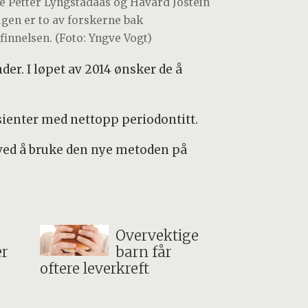
le Petter Lyngstadaas og Håvard Jostein
gen er to av forskerne bak
finnelsen. (Foto: Yngve Vogt)
er. I løpet av 2014 ønsker de å
asienter med nettopp periodontitt.
 ved å bruke den nye metoden på
Overvektige
er
barn får
oftere leverkreft