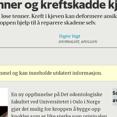
nner og kreftskadde k
 løse tenner. Kreft i kjeven kan deformere ansik
oppen hjelp til å reparere skadene selv.
Yngve
Vogt
JOURNALIST, APOLLON
ammel og kan inneholde utdatert informasjon.
S
En ny oppfinnelse på Det odontologiske
a
fakultet ved Universitetet i Oslo i Norge
gjør det mulig for kroppen å bygge opp
knokler som er like sterke som originalen.