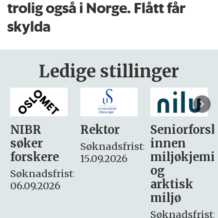
trolig også i Norge. Flått får
skylda
Ledige stillinger
Rektor
Seniorforsker
Forskning.
innen
søker
Søknadsfrist:
miljøkjemi
nyhetsjour
15.09.2026
og
– fast
:
arktisk
Søknadsfrist:
miljø
16. august.
Søknadsfrist: