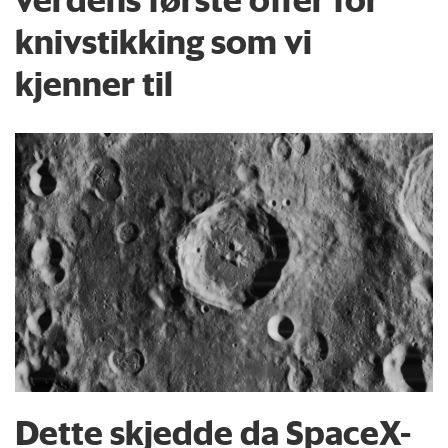
knivstikking som vi
kjenner til
Dette skjedde da SpaceX-