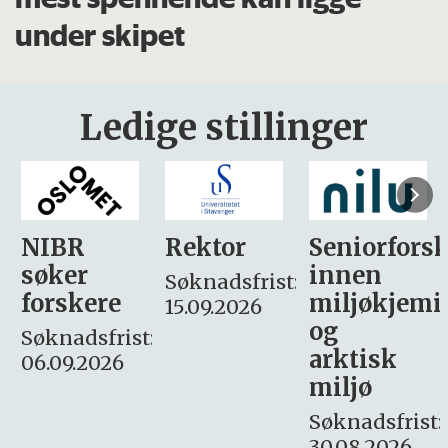
under skipet
Ledige stillinger
Rektor
Seniorforsker
Forskning.
innen
søker
Søknadsfrist:
miljøkjemi
nyhetsjour
15.09.2026
og
– fast
:
arktisk
Søknadsfrist:
miljø
16. august.
Søknadsfrist:
30.08.2026