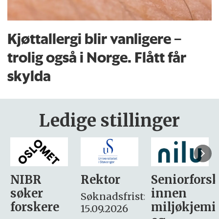
Kjøttallergi blir vanligere –
trolig også i Norge. Flått får
skylda
Ledige stillinger
Rektor
Seniorforsker
Forskning.
innen
søker
Søknadsfrist:
miljøkjemi
nyhetsjour
15.09.2026