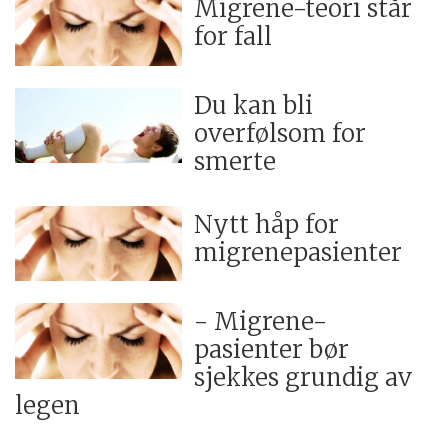
Migrene-teori står
for fall
Du kan bli
overfølsom for
smerte
Nytt håp for
migrenepasienter
- Migrene-
pasienter bør
sjekkes grundig av
legen