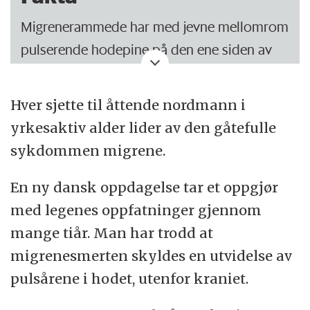
Migrenerammede har med jevne mellomrom
pulserende hodepine på den ene siden av
hodet. Smertene er ledsaget av kvalme, lys-
og lydskyhet.
Hver sjette til åttende nordmann i
yrkesaktiv alder lider av den gåtefulle
Migrenesmerter blir særlig forverret ved
sykdommen migrene.
bevegelse. For eksempel hvis man bøyer
hodet forover eller går i trapper.
En ny dansk oppdagelse tar et oppgjør
med legenes oppfatninger gjennom
Det er derfor ikke uvanlig at
mange tiår. Man har trodd at
migrenepasienter noen ganger frykter at
migrenesmerten skyldes en utvidelse av
blodkarene i hodet holder på å sprenges.
pulsårene i hodet, utenfor kraniet.
Det viser den nye forskningen at de ikke
trenger frykte.