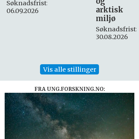
og
– fast
:
arktisk
Søknadsfrist:
miljø
16. august.
Søknadsfrist:
30.08.2026
Vis alle stillinger
FRA UNG.FORSKNING.NO: