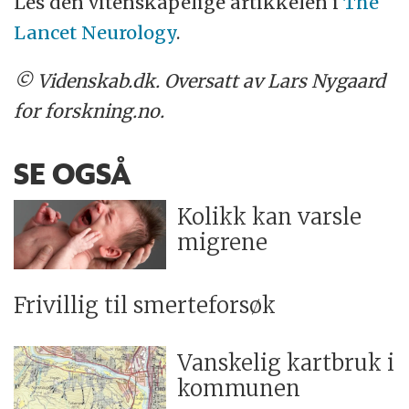
Les den vitenskapelige artikkelen i
The
Lancet Neurology
.
© Videnskab.dk. Oversatt av Lars Nygaard
for forskning.no.
SE OGSÅ
Kolikk kan varsle
migrene
Frivillig til smerteforsøk
Vanskelig kartbruk i
kommunen