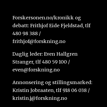
Forskersonen.no/kronikk og
debatt: Frithjof Eide Fjeldstad, tlf
480 98 388 /
frithjof@forskning.no
Daglig leder: Even Hallgren
Stranger, tlf 480 59 100 /
even@forskning.no
Annonsering og stillingsmarked:
Kristin Jobraaten, tlf 918 06 038 /
kristin.j@forskning.no