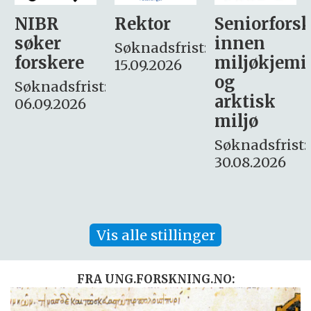
Rektor
Seniorforsker
Forskning.
innen
søker
Søknadsfrist:
miljøkjemi
nyhetsjour
15.09.2026
og
– fast
:
arktisk
Søknadsfrist:
miljø
16. august.
Søknadsfrist:
30.08.2026
Vis alle stillinger
FRA UNG.FORSKNING.NO: