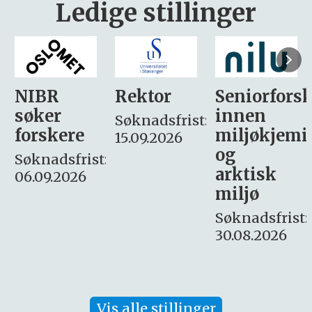
Ledige stillinger
Rektor
Seniorforsker
Forskning.
innen
søker
Søknadsfrist:
miljøkjemi
nyhetsjour
15.09.2026
og
– fast
:
arktisk
Søknadsfrist:
miljø
16. august.
Søknadsfrist:
30.08.2026
Vis alle stillinger