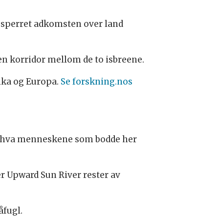
e sperret adkomsten over land
en korridor mellom de to isbreene.
ika og Europa.
Se forskning.nos
 om hva menneskene som bodde her
er Upward Sun River rester av
åfugl.