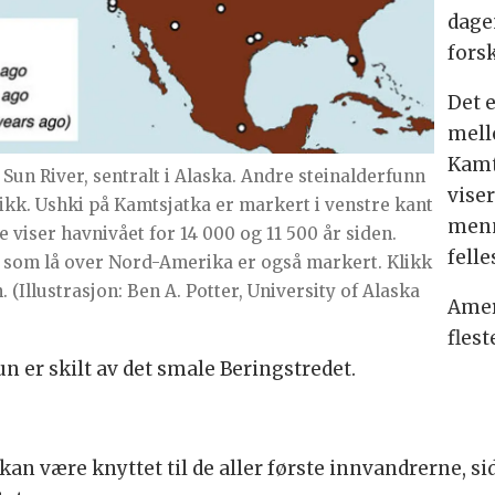
dage
fors
Det e
mell
Kamt
un River, sentralt i Alaska. Andre steinalderfunn
vise
kk. Ushki på Kamtsjatka er markert i venstre kant
menn
 viser havnivået for 14 000 og 11 500 år siden.
felle
e som lå over Nord-Amerika er også markert. Klikk
 (Illustrasjon: Ben A. Potter, University of Alaska
Ameri
fles
n er skilt av det smale Beringstredet.
an være knyttet til de aller første innvandrerne, si