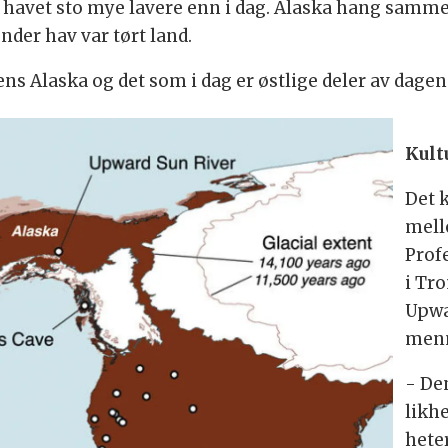
i at havet sto mye lavere enn i dag. Alaska hang samm
der hav var tørt land.
Alaska og det som i dag er østlige deler av dagens
Kult
Det 
mell
Prof
i Tro
Upwa
menn
- De
likh
hete