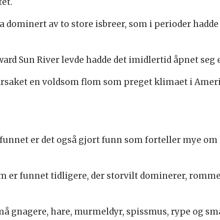
et.
a dominert av to store isbreer, som i perioder hadd
ward Sun River levde hadde det imidlertid åpnet seg 
årsaket en voldsom flom som preget klimaet i Amer
e funnet er det også gjort funn som forteller mye
m er funnet tidligere, der storvilt dominerer, romm
 små gnagere, hare, murmeldyr, spissmus, rype og sm