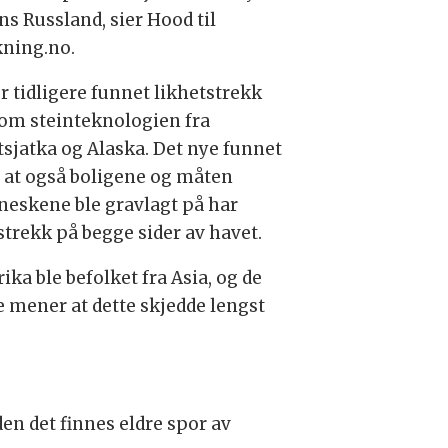
ns Russland, sier Hood til
kning.no.
r tidligere funnet likhetstrekk
om steinteknologien fra
sjatka og Alaska. Det nye funnet
r at også boligene og måten
eskene ble gravlagt på har
strekk på begge sider av havet.
ka ble befolket fra Asia, og de
te mener at dette skjedde lengst
den det finnes eldre spor av