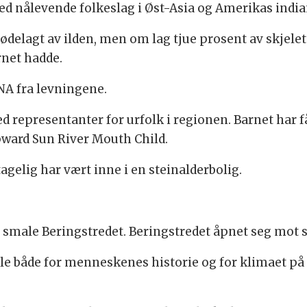
d nålevende folkeslag i Øst-Asia og Amerikas india
ødelagt av ilden, men om lag tjue prosent av skjelet
rnet hadde.
NA fra levningene.
 representanter for urfolk i regionen. Barnet har f
pward Sun River Mouth Child.
agelig har vært inne i en steinalderbolig.
t smale Beringstredet. Beringstredet åpnet seg mot sl
olle både for menneskenes historie og for klimaet på