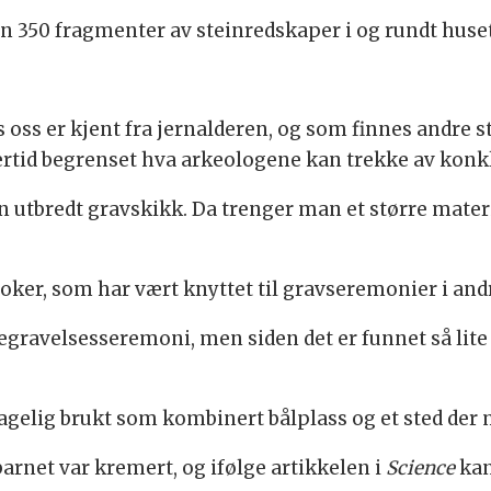
n 350 fragmenter av steinredskaper i og rundt huset
ss er kjent fra jernalderen, og som finnes andre ste
lertid begrenset hva arkeologene kan trekke av konk
en utbredt gravskikk. Da trenger man et større mater
 oker, som har vært knyttet til gravseremonier i and
begravelsesseremoni, men siden det er funnet så lite 
agelig brukt som kombinert bålplass og et sted der 
 barnet var kremert, og ifølge artikkelen i
Science
kan