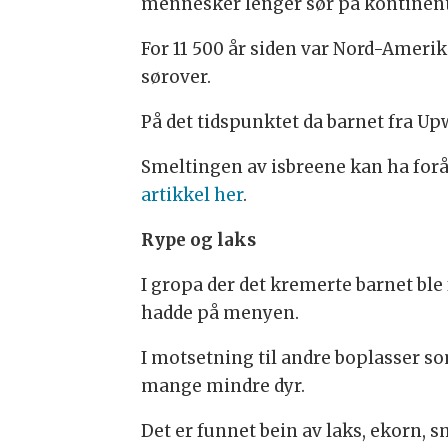
mennesker lenger sør på kontinent
For 11 500 år siden var Nord-Amerik
sørover.
På det tidspunktet da barnet fra Up
Smeltingen av isbreene kan ha for
artikkel her
.
Rype og laks
I gropa der det kremerte barnet bl
hadde på menyen.
I motsetning til andre boplasser so
mange mindre dyr.
Det er funnet bein av laks, ekorn,