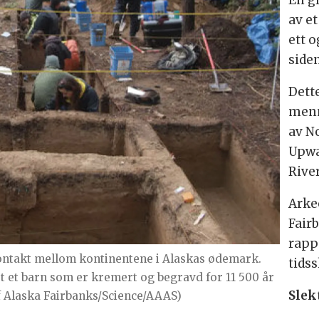
En g
av e
ett o
siden
Dette
menn
av N
Upwa
River
Arke
Fair
rapp
ontakt mellom kontinentene i Alaskas ødemark.
tidss
 et barn som er kremert og begravd for 11 500 år
Slek
 of Alaska Fairbanks/Science/AAAS)