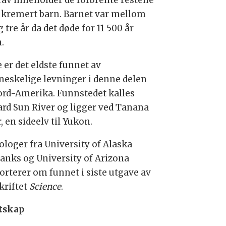
rav inneholder de forbrente restene
t kremert barn. Barnet var mellom
g tre år da det døde for 11 500 år
.
 er det eldste funnet av
eskelige levninger i denne delen
ord-Amerika. Funnstedet kalles
rd Sun River og ligger ved Tanana
, en sideelv til Yukon.
ologer fra University of Alaska
banks og University of Arizona
orterer om funnet i siste utgave av
kriftet
Science
.
tskap