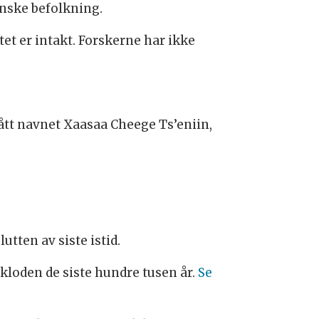
nske befolkning.
tet er intakt. Forskerne har ikke
ått navnet Xaasaa Cheege Ts’eniin,
utten av siste istid.
 kloden de siste hundre tusen år.
Se