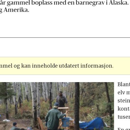
0 år gammel boplass med en barnegrav i Alaska
og Amerika.
ammel og kan inneholde utdatert informasjon.
Blan
elv m
stei
kont
tusen