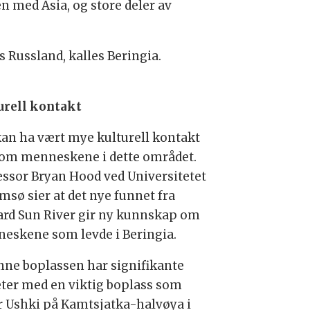
en med Asia, og store deler av
 Russland, kalles Beringia.
urell kontakt
kan ha vært mye kulturell kontakt
om menneskene i dette området.
essor Bryan Hood ved Universitetet
msø sier at det nye funnet fra
rd Sun River gir ny kunnskap om
eskene som levde i Beringia.
nne boplassen har signifikante
eter med en viktig boplass som
r Ushki på Kamtsjatka-halvøya i