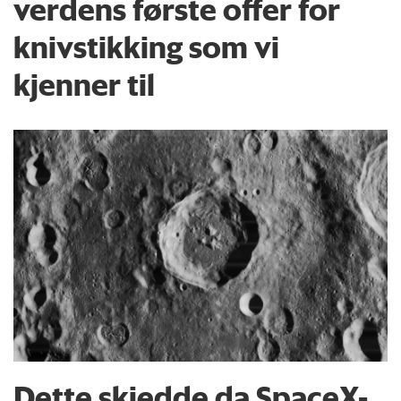
verdens første offer for
knivstikking som vi
kjenner til
Dette skjedde da SpaceX-