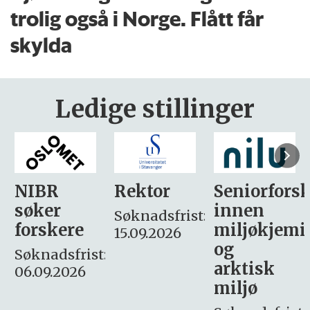
trolig også i Norge. Flått får
skylda
Ledige stillinger
Rektor
Seniorforsker
Forskning.
innen
søker
Søknadsfrist:
miljøkjemi
nyhetsjour
15.09.2026
og
– fast
:
arktisk
Søknadsfrist:
miljø
16. august.