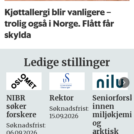
Kjøttallergi blir vanligere –
trolig også i Norge. Flått får
skylda
Ledige stillinger
Rektor
Seniorforsker
Forskning.
innen
søker
Søknadsfrist:
miljøkjemi
nyhetsjour
15.09.2026
og
– fast
:
arktisk
Søknadsfrist: