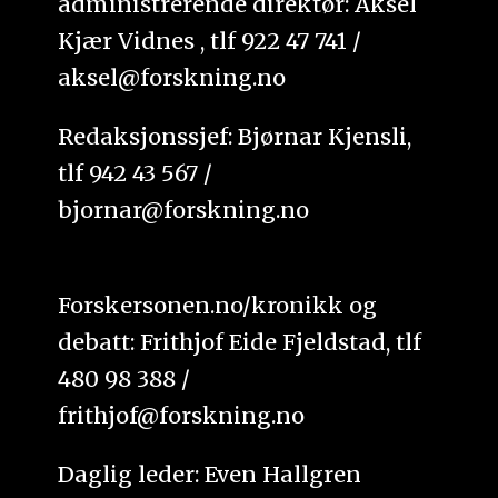
administrerende direktør: Aksel
Kjær Vidnes , tlf 922 47 741 /
aksel@forskning.no
Redaksjonssjef: Bjørnar Kjensli,
tlf 942 43 567 /
bjornar@forskning.no
Forskersonen.no/kronikk og
debatt: Frithjof Eide Fjeldstad, tlf
480 98 388 /
frithjof@forskning.no
Daglig leder: Even Hallgren