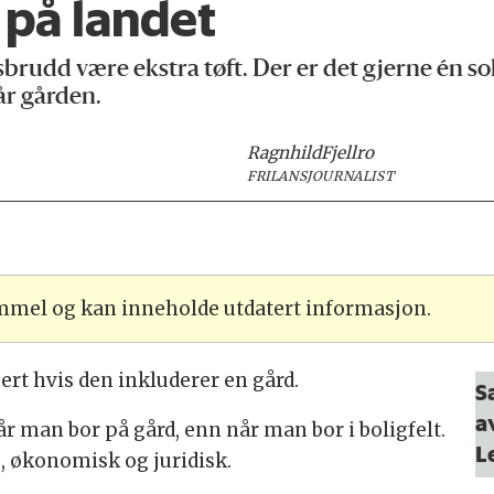
 på landet
sbrudd være ekstra tøft. Der er det gjerne én so
år gården.
Ragnhild
Fjellro
FRILANSJOURNALIST
ammel og kan inneholde utdatert informasjon.
rt hvis den inkluderer en gård.
S
a
år man bor på gård, enn når man bor i boligfelt.
L
g, økonomisk og juridisk.