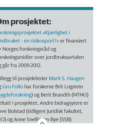
m prosjektet:
orskningsprosjektet «Kjærlighet i
andbruket - en risikosport?»
er finansiert
v Norges forskningsråd og
orskningsmidler over jordbruksavtalen
g går fra 2009-2012.
tillegg til prosjektleder
Marit S. Haugen
g
Gro Follo
har forskerne Brit Logstein
ygdeforskning
) og Berit Brandth (NTNU)
eltatt i prosjektet. Andre bidragsytere er
ve Bolstad (tidligere Juridisk fakultet,
iO) og Anne Snellingen Bye (SSB)