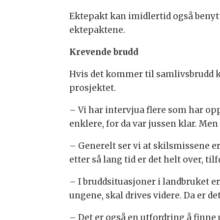
Ektepakt kan imidlertid også benytte
ektepaktene.
Krevende brudd
Hvis det kommer til samlivsbrudd ka
prosjektet.
– Vi har intervjua flere som har op
enklere, for da var jussen klar. Men d
– Generelt ser vi at skilsmissene e
etter så lang tid er det helt over, til
– I bruddsituasjoner i landbruket 
ungene, skal drives videre. Da er de
– Det er også en utfordring å finne 