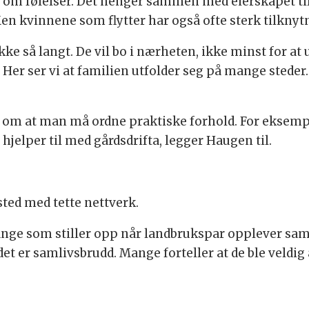
d om følelser. Det henger sammen med eierskapet t
Men kvinnene som flytter har også ofte sterk tilknytn
e ikke så langt. De vil bo i nærheten, ikke minst for 
 Her ser vi at familien utfolder seg på mange steder. 
 om at man må ordne praktiske forhold. For eksempel
 hjelper til med gårdsdrifta, legger Haugen til.
 sted med tette nettverk.
mange som stiller opp når landbrukspar opplever sa
t er samlivsbrudd. Mange forteller at de ble veldig 