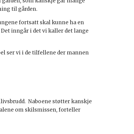
il gården, som kanskje går mange
ing til gården.
at ungene fortsatt skal kunne ha en
Det inngår i det vi kaller det lange
 ser vi i de tilfellene der mannen
mlivsbrudd. Naboene støtter kanskje
alene om skilsmissen, forteller