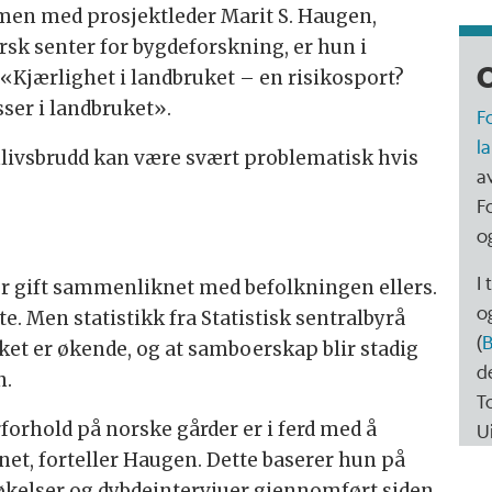
men med prosjektleder Marit S. Haugen,
rsk senter for bygdeforskning, er hun i
O
«Kjærlighet i landbruket – en risikosport?
ser i landbruket».
F
l
livsbrudd kan være svært problematisk hvis
a
F
o
I 
er gift sammenliknet med befolkningen ellers.
o
te. Men statistikk fra Statistisk sentralbyrå
(
B
uket er økende, og at samboerskap blir stadig
d
n.
To
arforhold på norske gårder er i ferd med å
U
net, forteller Haugen. Dette baserer hun på
økelser og dybdeintervjuer gjennomført siden