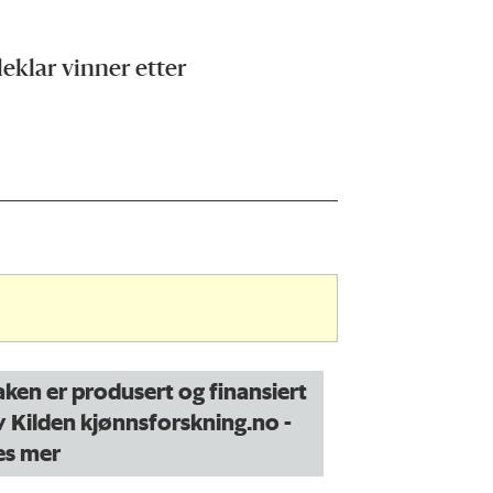
leklar vinner etter
aken er produsert og finansiert
v Kilden kjønnsforskning.no
-
es mer