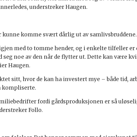
 annerledes, understreker Haugen.
ner kunne komme svært dårlig ut av samlivsbruddene.
igjen med to tomme hender, og i enkelte tilfeller e
ed seg noe av den når de flytter ut. Dette kan være 
sier Haugen.
et sitt, hvor de kan ha investert mye – både tid, ar
å kompliserte.
amiliebedrifter fordi gårdsproduksjonen er så uløseli
erstreker Follo.