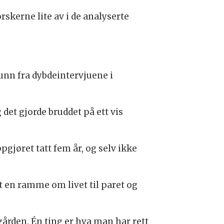
orskerne lite av i de analyserte
unn fra dybdeintervjuene i
det gjorde bruddet på ett vis
gjøret tatt fem år, og selv ikke
t en ramme om livet til paret og
gården. Én ting er hva man har rett