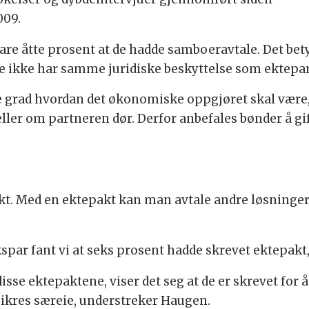
009.
re åtte prosent at de hadde samboeravtale. Det bety
re ikke har samme juridiske beskyttelse som ektepar
e grad hvordan det økonomiske oppgjøret skal være, 
ler om partneren dør. Derfor anbefales bønder å gift
kt. Med en ektepakt kan man avtale andre løsninge
kspar fant vi at seks prosent hadde skrevet ektepakt,
sse ektepaktene, viser det seg at de er skrevet for å 
kres særeie, understreker Haugen.