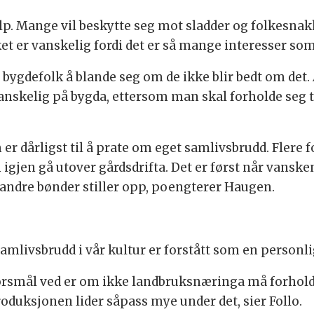
jelp. Mange vil beskytte seg mot sladder og folkesna
 er vanskelig fordi det er så mange interesser som 
 bygdefolk å blande seg om de ikke blir bedt om det
 vanskelig på bygda, ettersom man skal forholde seg t
 er dårligst til å prate om eget samlivsbrudd. Flere 
 igjen gå utover gårdsdrifta. Det er først når vansk
g andre bønder stiller opp, poengterer Haugen.
samlivsbrudd i vår kultur er forstått som en personli
pørsmål ved er om ikke landbruksnæringa må forholde
duksjonen lider såpass mye under det, sier Follo.