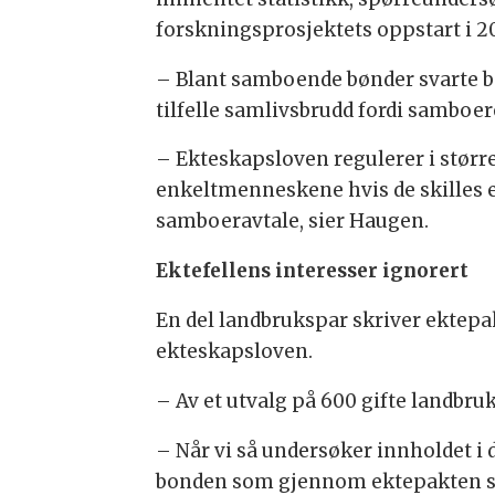
forskningsprosjektets oppstart i 2
– Blant samboende bønder svarte ba
tilfelle samlivsbrudd fordi samboe
– Ekteskapsloven regulerer i størr
enkeltmenneskene hvis de skilles el
samboeravtale, sier Haugen.
Ektefellens interesser ignorert
En del landbrukspar skriver ektepa
ekteskapsloven.
– Av et utvalg på 600 gifte landbru
– Når vi så undersøker innholdet i di
bonden som gjennom ektepakten si