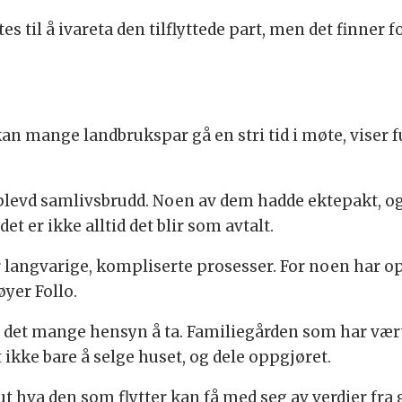
s til å ivareta den tilflyttede part, men det finner f
n mange landbrukspar gå en stri tid i møte, viser f
plevd samlivsbrudd. Noen av dem hadde ektepakt, og 
et er ikke alltid det blir som avtalt.
r langvarige, kompliserte prosesser. For noen har opp
føyer Follo.
er det mange hensyn å ta. Familiegården som har vær
t ikke bare å selge huset, og dele oppgjøret.
ut hva den som flytter kan få med seg av verdier fra 