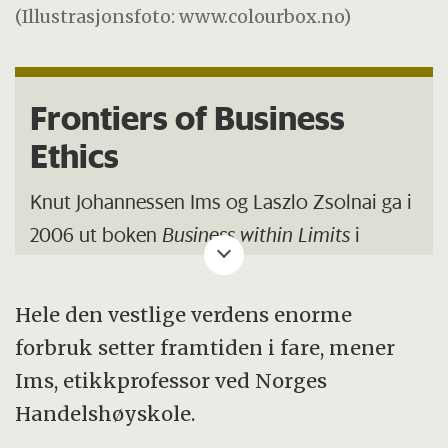
(Illustrasjonsfoto: www.colourbox.no)
Frontiers of Business
Ethics
Knut Johannessen Ims og Laszlo Zsolnai ga i
2006 ut boken
Business within Limits
i
England.
Hele den vestlige verdens enorme
Den vakte atskillig større oppmerksomhet i
forbruk setter framtiden i fare, mener
utlandet enn den gjorde i Norge.
Ims, etikkprofessor ved Norges
Sammen med etikkprofessor Zsolnai ved
Handelshøyskole.
Corvinus University of Budapest var Ims