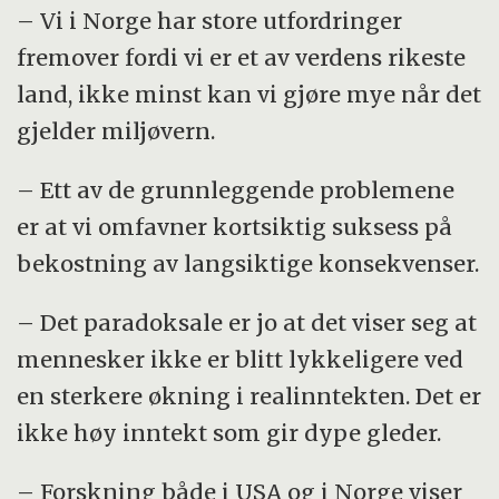
– Vi i Norge har store utfordringer
redaktør for boken, som var den første i
fremover fordi vi er et av verdens rikeste
serien
Frontiers of Business Ethics
.
land, ikke minst kan vi gjøre mye når det
gjelder miljøvern.
– Ett av de grunnleggende problemene
er at vi omfavner kortsiktig suksess på
bekostning av langsiktige konsekvenser.
– Det paradoksale er jo at det viser seg at
mennesker ikke er blitt lykkeligere ved
en sterkere økning i realinntekten. Det er
ikke høy inntekt som gir dype gleder.
– Forskning både i USA og i Norge viser