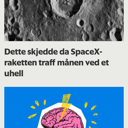
Dette skjedde da SpaceX-
raketten traff månen ved et
uhell