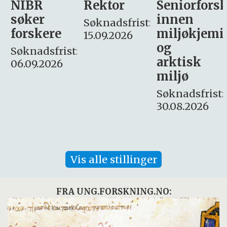
Rektor
Seniorforsker
Forskning.
innen
søker
Søknadsfrist:
miljøkjemi
nyhetsjour
15.09.2026
og
– fast
:
arktisk
Søknadsfrist:
miljø
16. august.
Søknadsfrist:
30.08.2026
Vis alle stillinger
FRA UNG.FORSKNING.NO: