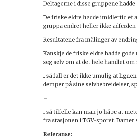
Deltagerne i disse gruppene hadde o
De friske eldre hadde imidlertid e
gruppa endret heller ikke adferde
Resultatene fra målinger av endrin
Kanskje de friske eldre hadde gode
seg selv om at det hele handlet om f
I så fall er det ikke umulig at lig
demper på sine selvbebreidelser, s
–
I så tilfelle kan man jo håpe at me
fra stasjonen i TGV-sporet. Damer s
Referanse: