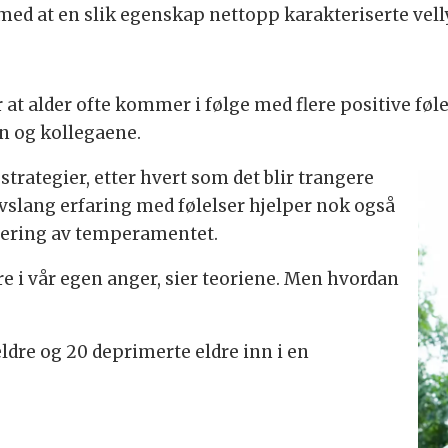
med at en slik egenskap nettopp karakteriserte vell
r at alder ofte kommer i følge med flere positive fø
n og kollegaene.
sstrategier, etter hvert som det blir trangere
slang erfaring med følelser hjelper nok også
lering av temperamentet.
re i vår egen anger, sier teoriene. Men hvordan
eldre og 20 deprimerte eldre inn i en