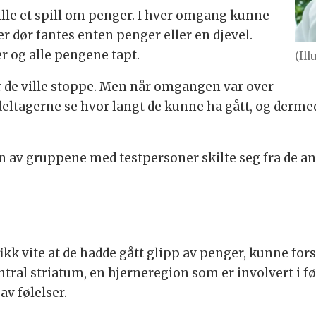
ille et spill om penger. I hver omgang kunne
ver dør fantes enten penger eller en djevel.
er og alle pengene tapt.
(Il
 de ville stoppe. Men når omgangen var over
deltagerne se hvor langt de kunne ha gått, og derme
 en av gruppene med testpersoner skilte seg fra de an
ikk vite at de hadde gått glipp av penger, kunne for
ntral striatum, en hjerneregion som er involvert i fø
v følelser.