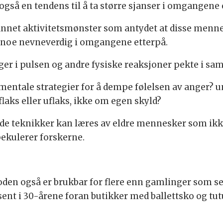
gså en tendens til å ta større sjanser i omgangene 
t annet aktivitetsmønster som antydet at disse men
n noe nevneverdig i omgangene etterpå.
ger i pulsen og andre fysiske reaksjoner pekte i sa
 mentale strategier for å dempe følelsen av anger? 
laks eller uflaks, ikke om egen skyld?
nende teknikker kan læres av eldre mennesker som ikk
pekulerer forskerne.
toden også er brukbar for flere enn gamlinger som se
ent i 30-årene foran butikker med ballettsko og tut