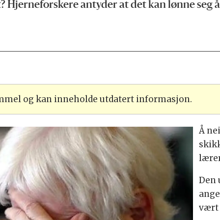
t? Hjerneforskere antyder at det kan lønne seg å
ammel og kan inneholde utdatert informasjon.
Å ne
skikk
lære
Den 
anger
vært