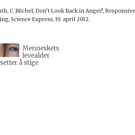
Gluth, C. Büchel, Don’t Look Back in Anger!, Respons
g, Science Express, 19. april 2012.
Menneskets
levealder
tsetter å stige