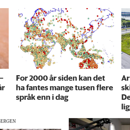
 –
For 2000 år siden kan det
Ar
år
ha fantes mange tusen flere
sk
språk enn i dag
De
li
BERGEN