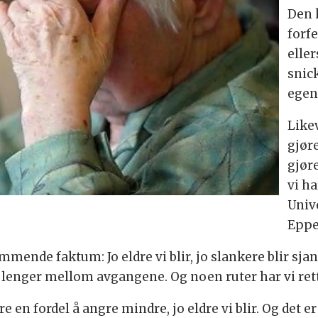
Den k
forfe
elle
snick
egen
Like
gjøre
gjøre
vi ha
Univ
Eppe
mmende faktum: Jo eldre vi blir, jo slankere blir sj
det lenger mellom avgangene. Og noen ruter har vi rett
re en fordel å angre mindre, jo eldre vi blir. Og det 