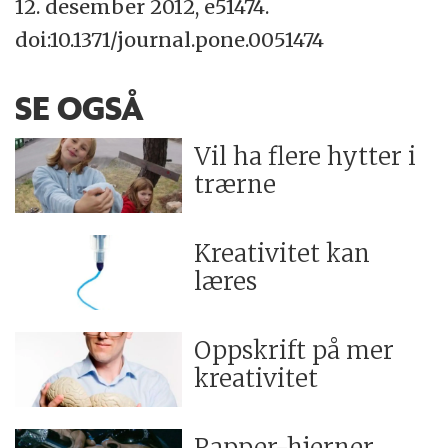
12. desember 2012, e51474.
doi:10.1371/journal.pone.0051474
SE OGSÅ
Vil ha flere hytter i
trærne
Kreativitet kan
læres
Oppskrift på mer
kreativitet
Rapper-hjerner