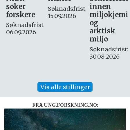
innen
søker
Søknadsfrist:
miljøkjemi
nyhetsjour
15.09.2026
og
– fast
:
arktisk
Søknadsfrist:
miljø
16. august.
Søknadsfrist:
30.08.2026
Vis alle stillinger
FRA UNG.FORSKNING.NO: