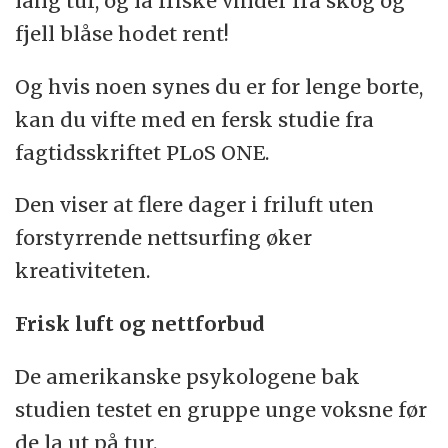
lang tur, og la friske vinder fra skog og
fjell blåse hodet rent!
Og hvis noen synes du er for lenge borte,
kan du vifte med en fersk studie fra
fagtidsskriftet PLoS ONE.
Den viser at flere dager i friluft uten
forstyrrende nettsurfing øker
kreativiteten.
Frisk luft og nettforbud
De amerikanske psykologene bak
studien testet en gruppe unge voksne før
de la ut på tur.