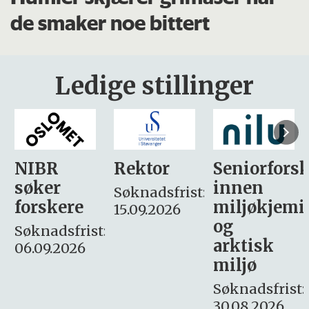
de smaker noe bittert
Ledige stillinger
Rektor
Seniorforsker
Forskning.
innen
søker
Søknadsfrist:
miljøkjemi
nyhetsjour
15.09.2026
og
– fast
:
arktisk
Søknadsfrist:
miljø
16. august.
Søknadsfrist:
30.08.2026