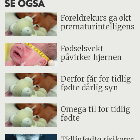
SE OGSÅ
Foreldrekurs ga økt
prematurintelligens
Fødselsvekt
påvirker hjernen
Derfor får for tidlig
fødte dårlig syn
Omega til for tidlig
fødte
Tidligfødte risikerer