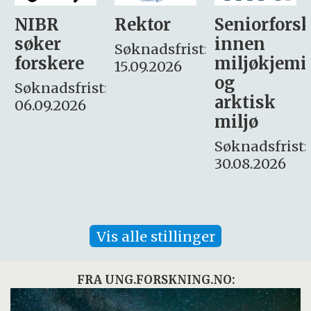
Rektor
Seniorforsker
Forskning.
innen
søker
Søknadsfrist:
miljøkjemi
nyhetsjour
15.09.2026
og
– fast
:
arktisk
Søknadsfrist:
miljø
16. august.
Søknadsfrist:
30.08.2026
Vis alle stillinger
FRA UNG.FORSKNING.NO: