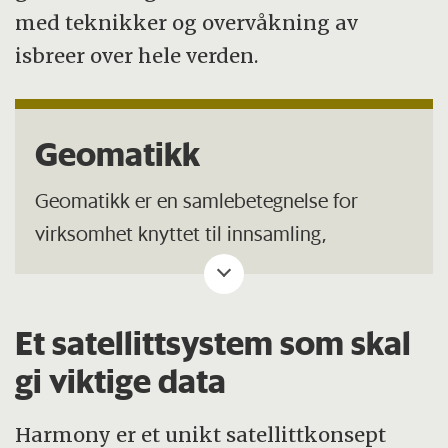
med teknikker og overvåkning av
isbreer over hele verden.
Geomatikk
Geomatikk er en samlebetegnelse for
virksomhet knyttet til innsamling,
bearbeiding, analyse, lagring, distribusjon,
presentasjon og anvendelse av romlig
stedfestet informasjon. Uttrykket
Et satellittsystem som skal
geomatikk har i økende grad etter
gi viktige data
overgangen til det 21. århundre erstattet
tidligere uttrykk som «kart og oppmåling»
Harmony er et unikt satellittkonsept