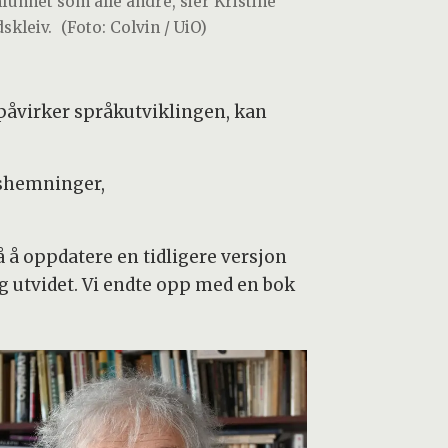
funnet som alle andre, sier Kristine
skleiv.
(Foto: Colvin / UiO)
påvirker språkutviklingen, kan
nshemninger,
å å oppdatere en tidligere versjon
g utvidet. Vi endte opp med en bok