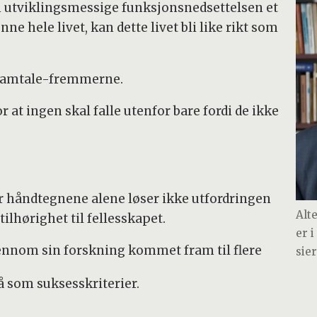
n utviklingsmessige funksjonsnedsettelsen et
nne hele livet, kan dette livet bli like rikt som
e samtale-fremmerne.
 at ingen skal falle utenfor bare fordi de ikke
 håndtegnene alene løser ikke utfordringen
Alt
tilhørighet til fellesskapet.
er 
ennom sin forskning kommet fram til flere
sie
 som suksesskriterier.