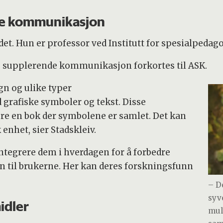
de kommunikasjon
et. Hun er professor ved Institutt for spesialpedagog
 og supplerende kommunikasjon forkortes til ASK.
gn og ulike typer
rafiske symboler og tekst. Disse
e en bok der symbolene er samlet. Det kan
enhet, sier Stadskleiv.
integrere dem i hverdagen for å forbedre
 til brukerne. Her kan deres forskningsfunn
– D
syv
idler
muli