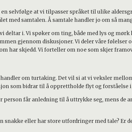
n selvfølge at vi tilpasser språket til ulike aldersg
rmålet med samtalen. Å samtale handler jo om så man
i deltar i. Vi spøker om ting, både med lys og mørk
 sammen gjennom diskusjoner. Vi deler våre følelser o
som har skjedd. Vi forteller om noe som skjer framove
 handler om turtaking. Det vil si at vi veksler mellom
 som bidrar til å opprettholde flyt og forståelse i
r person får anledning til å uttrykke seg, mens de an
snakke eller har store utfordringer med tale? Er det