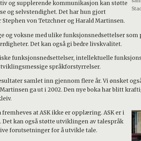
sam
ativ og supplerende kommunikasjon kan støtte
Stad
lse og selvstendighet. Det har hun gjort
 Stephen von Tetzchner og Harald Martinsen.
nge og voksne med ulike funksjonsnedsettelser som 
digheter. Det kan også gi bedre livskvalitet.
iske funksjonsnedsettelser, intellektuelle funksjo
utviklingsmessige språkforstyrrelser.
sultater samlet inn gjennom flere år. Vi ønsket ogs
rtinsen ga ut i 2002. Den nye boka har blitt krafti
leiv.
ka fremheves at ASK ikke er opplæring. ASK er i
. Det kan også støtte utviklingen av talespråk
e forutsetninger for å utvikle tale.