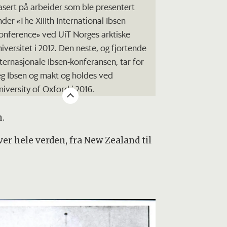
asert på arbeider som ble presentert
nder «The XIIIth International Ibsen
onference» ved UiT Norges arktiske
niversitet i 2012. Den neste, og fjortende
nternasjonale Ibsen-konferansen, tar for
eg Ibsen og makt og holdes ved
niversity of Oxford i 2016.
n.
er hele verden, fra New Zealand til