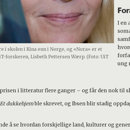
For
I en 
soma
samf
hvo
re i skolen i Kina enn i Norge, og «Nora» er et
forf
UiT-forskeren, Lisbeth Pettersen Wærp. (Foto: UiT
ung 
risen i litteratur flere ganger – og får den nok til s
Et dukkehjem
ble skrevet, og Ibsen blir stadig oppd
e å se hvordan forskjellige land, kulturer og gener