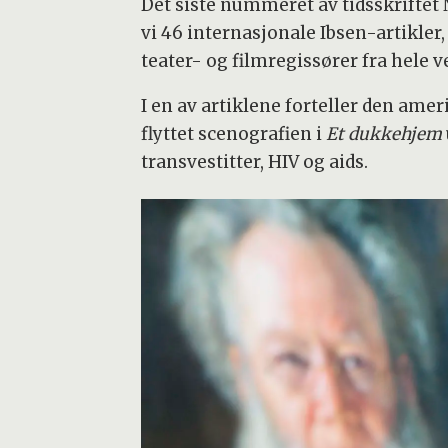
Det siste nummeret av tidsskriftet No
vi 46 internasjonale Ibsen-artikler
teater- og filmregissører fra hele v
I en av artiklene forteller den am
flyttet scenografien i
Et dukkehjem
transvestitter, HIV og aids.