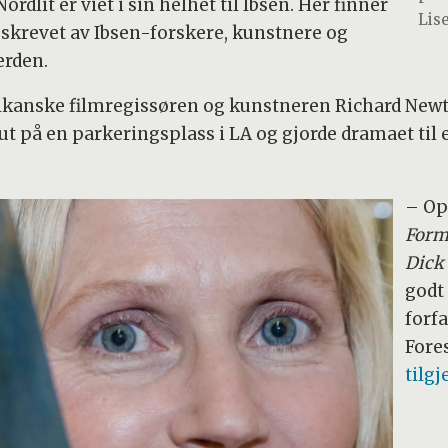
rdlit er viet i sin helhet til Ibsen. Her finner
Lise
, skrevet av Ibsen-forskere, kunstnere og
erden.
erikanske filmregissøren og kunstneren Richard New
ut på en parkeringsplass i LA og gjorde dramaet til 
– Op
Form
Dick 
godt
forfa
Fores
tilg