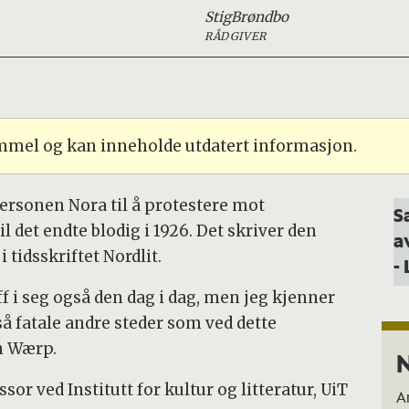
Stig
Brøndbo
RÅDGIVER
ammel og kan inneholde utdatert informasjon.
ersonen Nora til å protestere mot
S
det endte blodig i 1926. Det skriver den
a
 tidsskriftet Nordlit.
-
 i seg også den dag i dag, men jeg kjenner
så fatale andre steder som ved dette
en Wærp.
N
or ved Institutt for kultur og litteratur, UiT
A