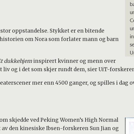
b
u
C
u
et stor oppstandelse. Stykket er en bitende
i
er historien om Nora som forlater mann og barn
s
U
Et dukkehjem
inspirert kvinner og menn over
et liv og i det som skjer rundt dem, sier UiT-forskere
eaterscener mer enn 4500 ganger, og spilles i dag ov
som skjedde ved Peking Women’s High Normal
et av den kinesiske Ibsen-forskeren Sun Jian og