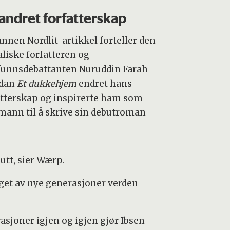
andret forfatterskap
annen Nordlit-artikkel forteller den
liske forfatteren og
unnsdebattanten Nuruddin Farah
rdan
Et dukkehjem
endret hans
atterskap og inspirerte ham som
mann til å skrive sin debutroman
lutt, sier Wærp.
aget av nye generasjoner verden
asjoner igjen og igjen gjør Ibsen