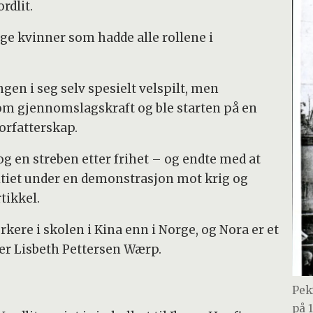
rdlit.
ge kvinner som hadde alle rollene i
ngen i seg selv spesielt velspilt, men
om gjennomslagskraft og ble starten på en
orfatterskap.
og en streben etter frihet – og endte med at
litiet under en demonstrasjon mot krig og
tikkel.
erkere i skolen i Kina enn i Norge, og Nora er et
sier Lisbeth Pettersen Wærp.
Pek
på 