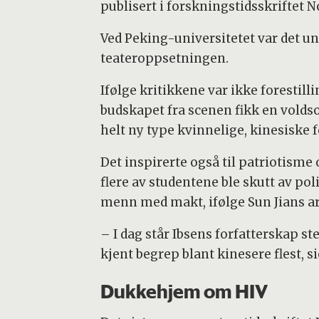
publisert i forskningstidsskriftet No
Ved Peking-universitetet var det un
teateroppsetningen.
Ifølge kritikkene var ikke forestilli
budskapet fra scenen fikk en volds
helt ny type kvinnelige, kinesiske f
Det inspirerte også til patriotisme 
flere av studentene ble skutt av po
menn med makt, ifølge Sun Jians ar
– I dag står Ibsens forfatterskap st
kjent begrep blant kinesere flest, 
Dukkehjem om HIV