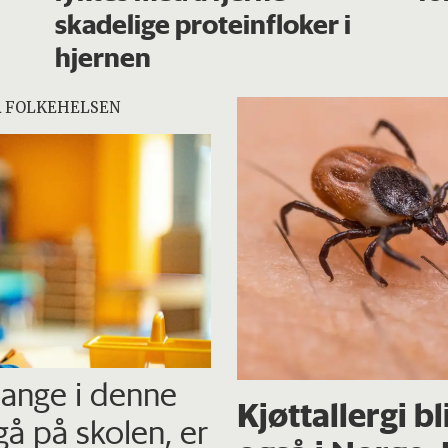
skadelige proteinfloker i
hjernen
R FOLKEHELSEN
mange i denne
Kjøttallergi bl
gå på skolen, er