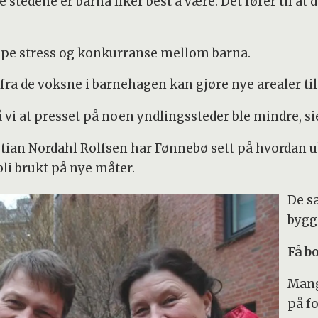
 stedene er barna liker best å være. Det fører til at 
kape stress og konkurranse mellom barna.
 fra de voksne i barnehagen kan gjøre nye arealer til
 vi at presset på noen yndlingssteder ble mindre, s
an Nordahl Rolfsen har Fønnebø sett på hvordan ub
li brukt på nye måter.
De s
bygg
Få b
Mang
på f