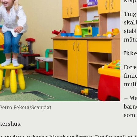
kryp
Ting
skal 
stab
måte
Ikke
For 
finne
mulig
– Me
barn
Petro Feketa/Scanpix)
som 
kershus.