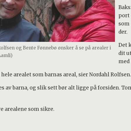
Baks
port
som 
der.
Det 
lfsen og Bente Fønnebø ønsker å se på arealer i
dit u
Aamli)
med l
ele arealet som barnas areal, sier Nordahl Rolfsen
 av barna, og slik sett bør alt ligge på forsiden. T
e arealene som sikre.