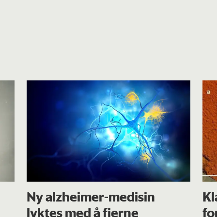
Ny alzheimer-medisin
Kl
lyktes med å fjerne
fo