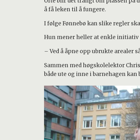
Ofte blir det trangt om plassen på de
å få leken til å fungere.
I følge Fønnebø kan slike regler s
Hun mener heller at enkle initiativ
– Ved å åpne opp ubrukte arealer så
Sammen med høgskolelektor Christi
både ute og inne i barnehagen kan b