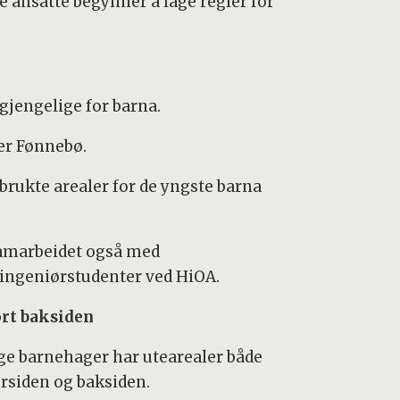
de ansatte begynner å lage regler for
gjengelige for barna.
ier Fønnebø.
rukte arealer for de yngste barna
amarbeidet også med
ingeniørstudenter ved HiOA.
ort baksiden
e barnehager har utearealer både
orsiden og baksiden.