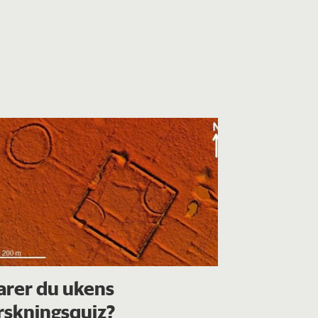
arer du ukens
rskningsquiz?