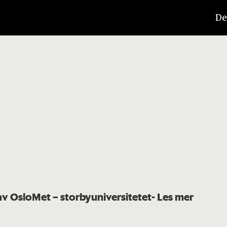
De
 av OsloMet – storbyuniversitetet
- Les mer