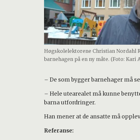
Høgskolelektorene Christian Nordahl Ro
barnehagen på en ny måte. (Foto: Kari 
– De som bygger barnehager må se h
– Hele utearealet må kunne benyttes
barna utfordringer.
Han mener at de ansatte må opplev
Referanse: