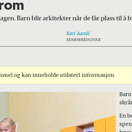
 rom
gen. Barn blir arkitekter når de får plass til å b
Kari
Aamli
SENIORRÅDGIVER
ammel og kan inneholde utdatert informasjon.
Barn 
skrå
En b
spen