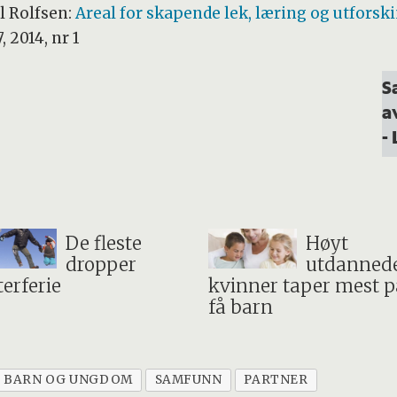
l Rolfsen:
Areal for skapende lek, læring og utforsk
, 2014, nr 1
S
a
-
De fleste
Høyt
dropper
utdanned
terferie
kvinner taper mest p
få barn
BARN OG UNGDOM
SAMFUNN
PARTNER