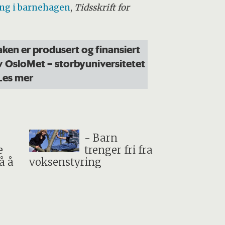
ing i barnehagen
,
Tidsskrift for
aken er produsert og finansiert
v OsloMet – storbyuniversitetet
 Les mer
- Barn
e
trenger fri fra
å å
voksenstyring