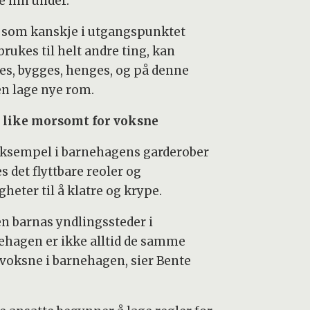
e inn under.
 som kanskje i utgangspunktet
brukes til helt andre ting, kan
les, bygges, henges, og på denne
n lage nye rom.
 like morsomt for voksne
eksempel i barnehagens garderober
s det flyttbare reoler og
heter til å klatre og krype.
n barnas yndlingssteder i
ehagen er ikke alltid de samme
voksne i barnehagen, sier Bente