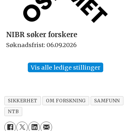
 søker forskere
Rekto
dsfrist: 06.09.2026
Søknads
Vis alle ledige stillinger
SIKKERHET
OM FORSKNING
SAMFUNN
NTB