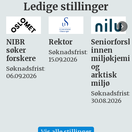
Ledige stillinger
Rektor
Seniorforsker
Forskning.
innen
søker
Søknadsfrist:
miljøkjemi
nyhetsjour
15.09.2026
og
– fast
:
arktisk
Søknadsfrist:
miljø
16. august.
Søknadsfrist:
30.08.2026
Vis alle stillinger