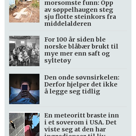
morsomste funn: Opp
av søppel­haugen steg
sju flotte steinkors fra
middelalderen
For 100 år siden ble
norske blåbær brukt til
mye mer enn saft og
syltetøy
Den onde søvnsirkelen:
Derfor hjelper det ikke
å legge seg tidlig
En meteoritt braste inn
i et soverom i USA. Det
viste seg at den har