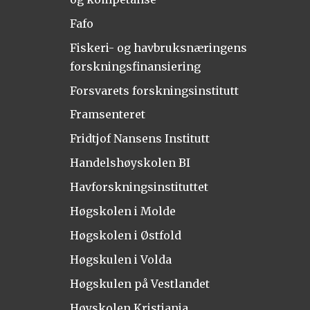
Fafo
Fiskeri- og havbruksnæringens
forskningsfinansiering
Forsvarets forskningsinstitutt
Framsenteret
Fridtjof Nansens Institutt
Handelshøyskolen BI
Havforskningsinstituttet
Høgskolen i Molde
Høgskolen i Østfold
Høgskulen i Volda
Høgskulen på Vestlandet
Høyskolen Kristiania