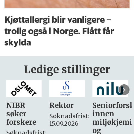
Kjøttallergi blir vanligere –
trolig også i Norge. Flått får
skylda
Ledige stillinger
Rektor
Seniorforsker
Forskning.
innen
søker
Søknadsfrist:
miljøkjemi
nyhetsjour
15.09.2026
og
– fast
: