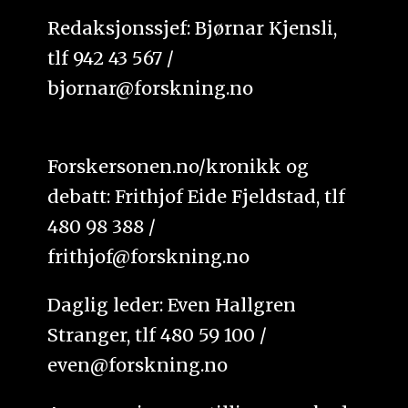
Redaksjonssjef: Bjørnar Kjensli,
tlf 942 43 567 /
bjornar@forskning.no
Forskersonen.no/kronikk og
debatt: Frithjof Eide Fjeldstad, tlf
480 98 388 /
frithjof@forskning.no
Daglig leder: Even Hallgren
Stranger, tlf 480 59 100 /
even@forskning.no