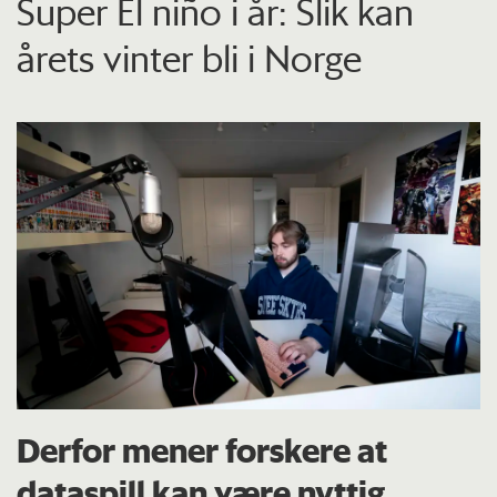
Super El niño i år: Slik kan
årets vinter bli i Norge
Derfor mener forskere at
dataspill kan være nyttig