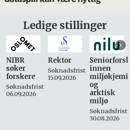
Ledige stillinger
Rektor
Seniorforsker
Forskning.
innen
søker
Søknadsfrist:
miljøkjemi
nyhetsjour
15.09.2026
og
– fast
:
arktisk
Søknadsfrist:
miljø
16. august.
Søknadsfrist:
30.08.2026