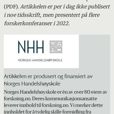
og blir uvanlig høye.
(PDF).
Artikkelen er per i dag ikke publisert
i noe tidsskrift, men presentert på flere
2. Panikk: Folk blir redd for at priser på
forskerkonferanser i 2022.
boliger og aksjer har blitt altfor høye, og får
det travelt med å selge unna. Det fører til at
prisene, for eksempel på boliger, raser
nedover, og vi går over i fase tre.
3: Krakk: Folk taper store penger fordi de
har lånt til aksjespekulasjon, investeringer,
Artikkelen er produsert og finansiert av
et høyt forbruk og eller boliger de egentlig
Norges Handelshøyskole
ikke hadde råd tid. Mange bedrifter går
Norges Handelshøyskole er én av over 80 eiere av
konkurs og folk klarer ikke betale sine lån,
forskning.no. Deres kommunikasjonsansatte
leverer innhold til forskning.no. Vi merker dette
og bankene taper penger. Bankene har ikke
innholdet for å tydelig skille formidling fra