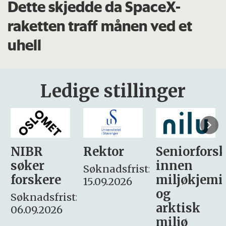
Dette skjedde da SpaceX-
raketten traff månen ved et
uhell
Ledige stillinger
Rektor
Seniorforsker
Forskning.
innen
søker
Søknadsfrist:
miljøkjemi
nyhetsjour
15.09.2026
og
– fast
:
arktisk
Søknadsfrist:
miljø
16. august.