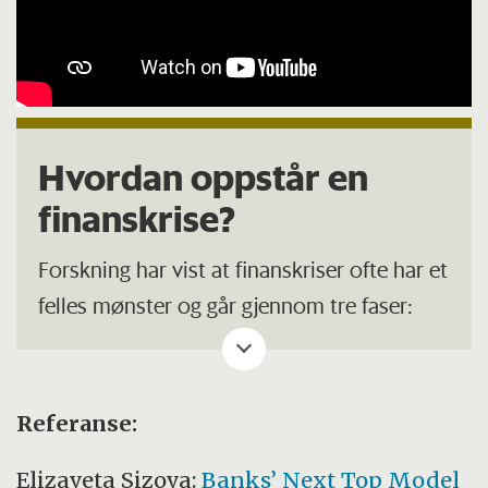
Hvordan oppstår en
finanskrise?
Forskning har vist at finanskriser ofte har et
felles mønster og går gjennom tre faser:
1. Mani: Bedrifter og privatpersoner låner
altfor mye penger, fordi renten er lav. Du
Referanse:
får økt spekulasjon på børsen og i eiendom
og andre investeringer, slik at prisene øker
Elizaveta Sizova:
Banks’ Next Top Model