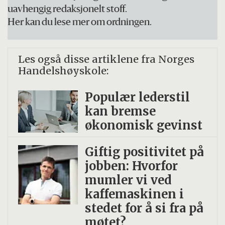
lenger penger å låne ut. Økonomien
uavhengig redaksjonelt stoff.
stopper opp, og vi går inn i en finanskrise.
Her kan du lese mer om ordningen.
Les også disse artiklene fra Norges
Handelshøyskole:
Populær lederstil
kan bremse
økonomisk gevinst
Giftig positivitet på
jobben: Hvorfor
mumler vi ved
kaffemaskinen i
stedet for å si fra på
møtet?