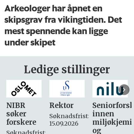
Arkeologer har åpnet en
skipsgrav fra vikingtiden. Det
mest spennende kan ligge
under skipet
Ledige stillinger
Rektor
Seniorforsker
Forskning.
innen
søker
Søknadsfrist:
miljøkjemi
nyhetsjour
15.09.2026
og
– fast
: