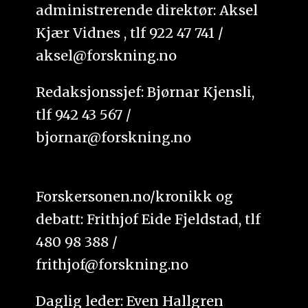
administrerende direktør: Aksel
Kjær Vidnes , tlf 922 47 741 /
aksel@forskning.no
Redaksjonssjef: Bjørnar Kjensli,
tlf 942 43 567 /
bjornar@forskning.no
Forskersonen.no/kronikk og
debatt: Frithjof Eide Fjeldstad, tlf
480 98 388 /
frithjof@forskning.no
Daglig leder: Even Hallgren