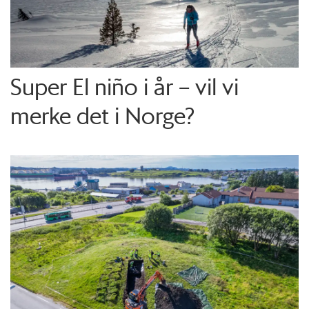
Super El niño i år – vil vi
merke det i Norge?