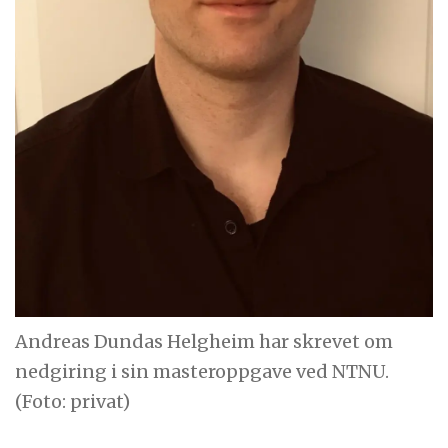
Andreas Dundas Helgheim har skrevet om
nedgiring i sin masteroppgave ved NTNU.
(Foto: privat)