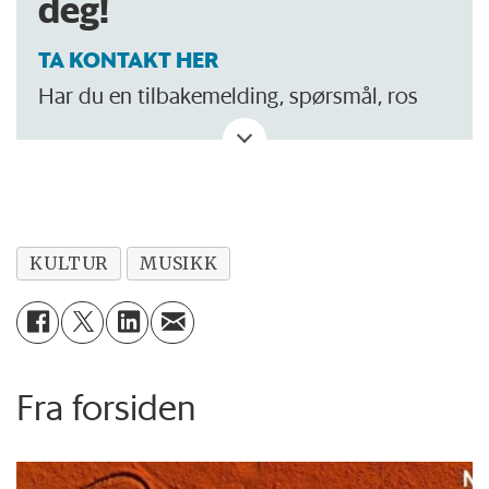
deg!
TA KONTAKT HER
Har du en tilbakemelding, spørsmål, ros
eller kritikk? Eller tips om noe vi bør skrive
om?
KULTUR
MUSIKK
Fra forsiden