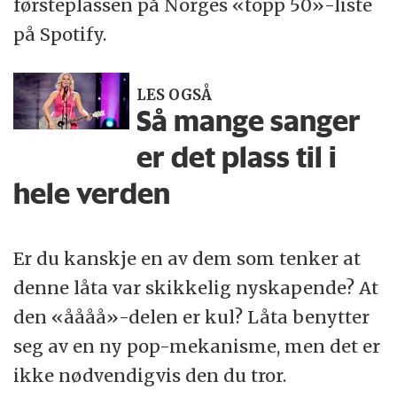
førsteplassen på Norges «topp 50»-liste
på Spotify.
LES OGSÅ
Så mange sanger
er det plass til i
hele verden
Er du kanskje en av dem som tenker at
denne låta var skikkelig nyskapende? At
den «åååå»-delen er kul? Låta benytter
seg av en ny pop-mekanisme, men det er
ikke nødvendigvis den du tror.