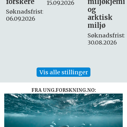
miljøkjemi
nyhetsjour
15.09.2026
og
– fast
:
arktisk
Søknadsfrist:
miljø
16. august.
Søknadsfrist:
30.08.2026
Vis alle stillinger
FRA UNG.FORSKNING.NO: