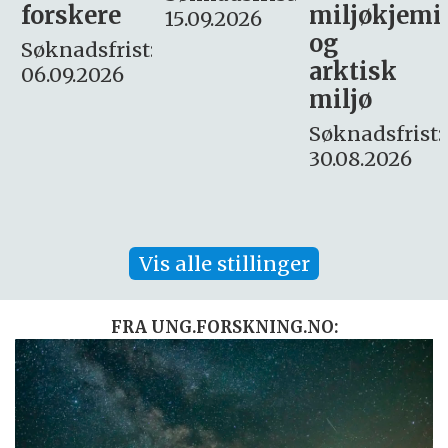
miljøkjemi
nyhetsjour
15.09.2026
og
– fast
:
arktisk
Søknadsfrist:
miljø
16. august.
Søknadsfrist:
30.08.2026
Vis alle stillinger
FRA UNG.FORSKNING.NO: