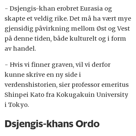
som betyr universell hersker.
- Dsjengis-khan erobret Eurasia og
skapte et veldig rike. Det må ha vært mye
Han innledet utstrakte erobringskriger, og
gjensidig påvirkning mellom Øst og Vest
Beijing falt 1215. I 1219 angrep han Turkestan
på denne tiden, både kulturelt og i form
og erobret og plyndret de gamle
av handel.
kultursentrene Bukhara og Samarkand.
- Hvis vi finner graven, vil vi derfor
Deretter herjet han i Iran og det nordvestlige
kunne skrive en ny side i
India. I 1222 trengte mongolene gjennom
verdenshistorien, sier professor emeritus
Kaukasus og inn i Russland. Dsjengis-khan
Shinpei Kato fra Kokugakuin University
døde under felttoget ved den endelige
i Tokyo.
erobring av tangut-riket i det nordvestlige
Kina.
Dsjengis-khans Ordo
Som strateg og organisator er Dsjengis-khan