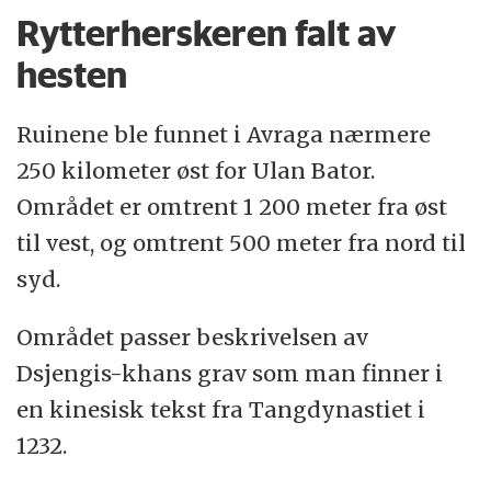
Mongolenes klansorganisering ble brukt for
Rytterherskeren falt av
å splitte dem, og i 1368 drev kineserne
hesten
mongolene ut av Beijing og opprettet sitt
Mingdynasti.
Ruinene ble funnet i Avraga nærmere
250 kilometer øst for Ulan Bator.
Dsjengis-khans siste etterfølger, Timur Lenk
Området er omtrent 1 200 meter fra øst
(Tamerlan), kom til makten i Dsjagatai i 1369.
til vest, og omtrent 500 meter fra nord til
Hans død i 1405 markerte slutten på den
syd.
mongolske epoke.
Området passer beskrivelsen av
Mongolene lever hovedsakelig i republikken
Dsjengis-khans grav som man finner i
Mongolia og den kinesiske autonome region
en kinesisk tekst fra Tangdynastiet i
Indre Mongolia. I dag teller de til sammen
1232.
omkring åtte millioner mennesker.