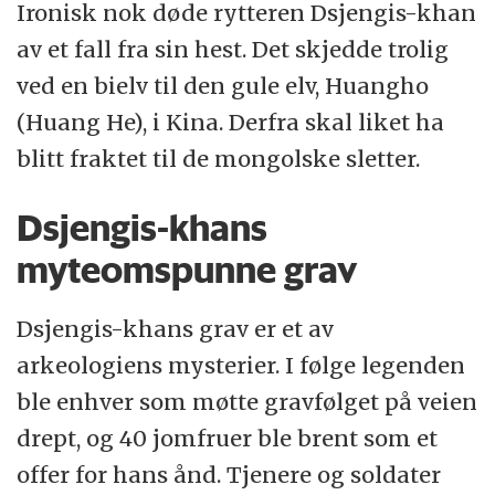
Ironisk nok døde rytteren Dsjengis-khan
Da mongolene var på høyden av sin makt,
av et fall fra sin hest. Det skjedde trolig
tror man de kan ha vært så få som 200 000.
ved en bielv til den gule elv, Huangho
Men de var til gjengjeld blodtørstige nok. I
(Huang He), i Kina. Derfra skal liket ha
følge Khubilai-khan selv ble trolig 18
blitt fraktet til de mongolske sletter.
millioner drept bare i erobringen av
Nordkina 1226 - 1266.
Dsjengis-khans
Noen kilder hevder at det mongolske rike
myteomspunne grav
på høyden av sin makt var det største
Dsjengis-khans grav er et av
gjennom alle tider, og så stort som 36
arkeologiens mysterier. I følge legenden
milloner kvadratkilometer.
ble enhver som møtte gravfølget på veien
Kilde: Store Norske Leksikon, Wikipedia
drept, og 40 jomfruer ble brent som et
offer for hans ånd. Tjenere og soldater