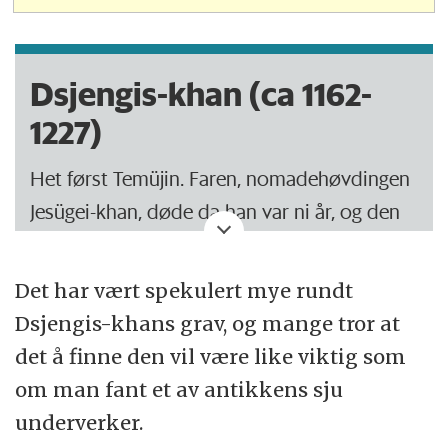
Dsjengis-khan (ca 1162-
1227)
Het først Temüjin. Faren, nomadehøvdingen
Jesügei-khan, døde da han var ni år, og den
unge Temüjin levde som fredløs før han ble
anerkjent som stammehøvding (khan).
Det har vært spekulert mye rundt
Dsjengis-khans grav, og mange tror at
Han undertvang de andre mongolske
det å finne den vil være like viktig som
stammene og omkringliggende tyrkerfolk,
om man fant et av antikkens sju
og ble i 1206 anerkjent som hersker over alle
underverker.
mongoler. Han fikk navnet Dsjenghis-khan,