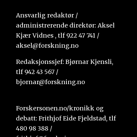
Ansvarlig redaktør /
administrerende direktør: Aksel
Kjær Vidnes , tlf 922 47 741 /
aksel@forskning.no
Redaksjonssjef: Bjørnar Kjensli,
tlf 942 43 567 /
bjornar@forskning.no
Forskersonen.no/kronikk og
debatt: Frithjof Eide Fjeldstad, tlf
480 98 388 /