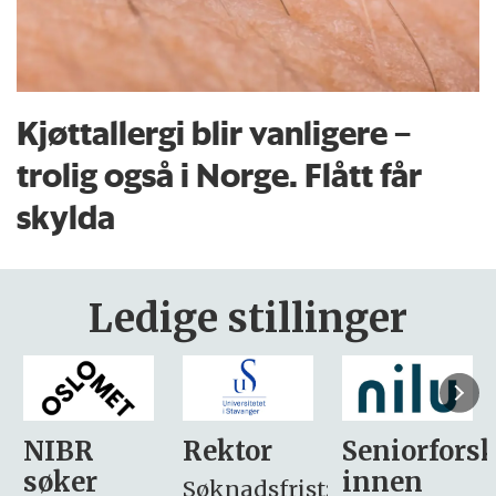
Kjøttallergi blir vanligere –
trolig også i Norge. Flått får
skylda
Ledige stillinger
Rektor
Seniorforsker
Forskning.
innen
søker
Søknadsfrist: