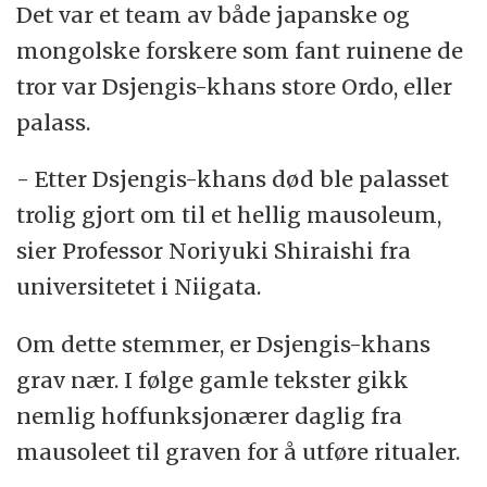
Det var et team av både japanske og
blant historiens største. Han ga det veldige
mongolske forskere som fant ruinene de
mongolske verdensrike en fast organisasjon
tror var Dsjengis-khans store Ordo, eller
med et effektivt embetsverk og en felles lov
palass.
(Dsjasag).
- Etter Dsjengis-khans død ble palasset
I religiøse og politiske spørsmål kunne han
trolig gjort om til et hellig mausoleum,
være tolerant, men hans herjinger og terror i
sier Professor Noriyuki Shiraishi fra
krig ble legendariske. Typisk var det å
universitetet i Niigata.
plyndre og rasere byene han erobret, og
dessuten massakrere berfolkningen. Senere
Om dette stemmer, er Dsjengis-khans
fant han ut at det kunne være mer å tjene på
grav nær. I følge gamle tekster gikk
å la folk leve under mongolsk styre, og
nemlig hoffunksjonærer daglig fra
brukte terror mer kalkulert.
mausoleet til graven for å utføre ritualer.