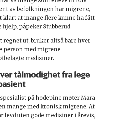
når så mange som elleve til tolv
ent av befolkningen har migrene,
t klart at mange flere kunne ha fått
e hjelp, påpeker Stubberud.
 regnet ut, bruker altså bare hver
de person med migrene
ptbelagte medisiner.
ver tålmodighet fra lege
pasient
spesialist på hodepine møter Mara
en mange med kronisk migrene. At
r levd uten gode medisiner i årevis,