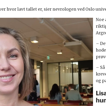
er hvor lavt tallet er, sier nevrologen ved Oslo univ
Noe 
rikti
Argr
– De
hode
prøv
– Så 
krev
og p
Lis
hun