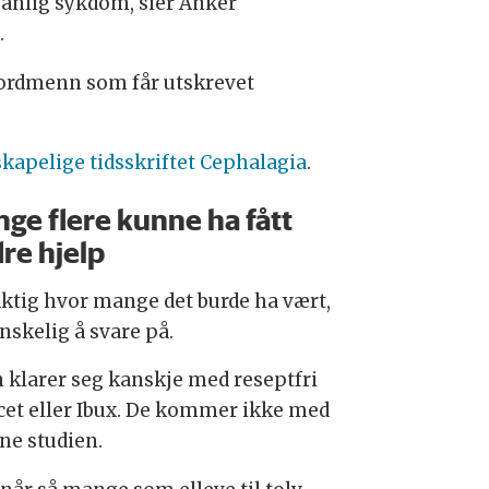
 vanlig sykdom, sier Anker
.
nordmenn som får utskrevet
nskapelige tidsskriftet Cephalagia
.
ge flere kunne ha fått
re hjelp
ktig hvor mange det burde ha vært,
nskelig å svare på.
 klarer seg kanskje med reseptfri
cet eller Ibux. De kommer ikke med
nne studien.