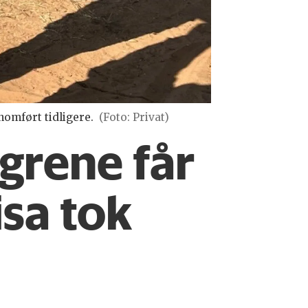
omført tidligere.
(Foto: Privat)
grene får
isa tok