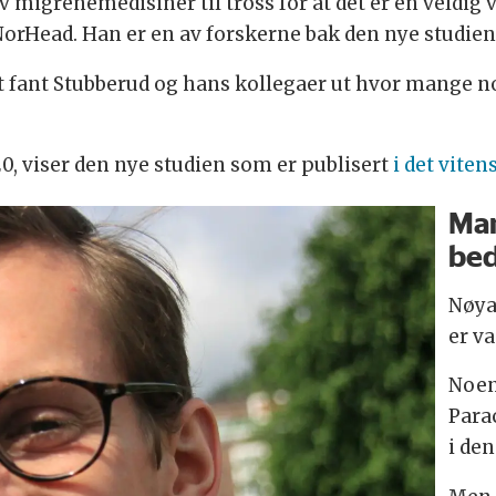
v migrenemedisiner til tross for at det er en veldig
orHead. Han er en av forskerne bak den nye studien
et fant Stubberud og hans kollegaer ut hvor mange 
20, viser den nye studien som er publisert
i det vite
Man
bed
Nøya
er va
Noen
Para
i de