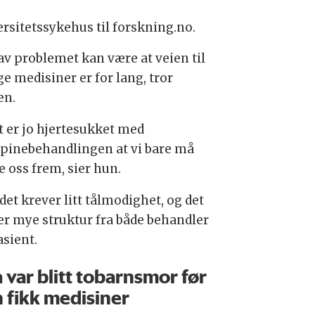
ersitetssykehus til forskning.no.
av problemet kan være at veien til
ge medisiner er for lang, tror
en.
t er jo hjertesukket med
pinebehandlingen at vi bare må
e oss frem, sier hun.
det krever litt tålmodighet, og det
er mye struktur fra både behandler
asient.
a var blitt tobarnsmor før
 fikk medisiner