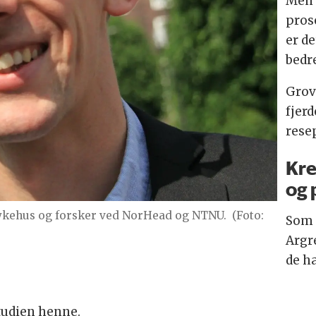
Men 
pros
er de
bedr
Grovt
fjer
rese
Kre
og 
sykehus og forsker ved NorHead og NTNU.
(Foto:
Som 
Argr
de ha
studien henne.