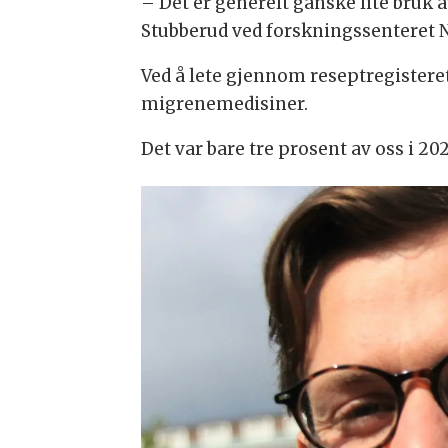
– Det er generelt ganske lite bruk a
Stubberud ved forskningssenteret N
Ved å lete gjennom reseptregister
migrenemedisiner.
Det var bare tre prosent av oss i 20