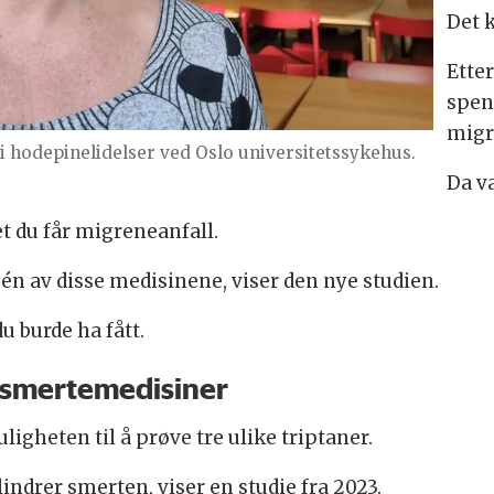
Det 
Etter
spen
migr
i hodepinelidelser ved Oslo universitetssykehus.
Da v
det du får migreneanfall.
én av disse medisinene, viser den nye studien.
u burde ha fått.
e smertemedisiner
igheten til å prøve tre ulike triptaner.
indrer smerten, viser en studie fra 2023.