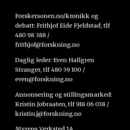
Forskersonen.no/kronikk og
debatt: Frithjof Eide Fjeldstad, tlf
480 98 388 /
frithjof@forskning.no
Daglig leder: Even Hallgren
Stranger, tlf 480 59 100 /
even@forskning.no
Annonsering og stillingsmarked:
Kristin Jobraaten, tlf 918 06 038 /
kristin.j@forskning.no
Myrens Verksted 1A