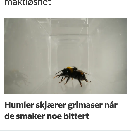
maktløshet
Humler skjærer grimaser når
de smaker noe bittert