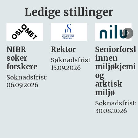
Ledige stillinger
Rektor
Seniorforsker
Forskning.
innen
søker
Søknadsfrist:
miljøkjemi
nyhetsjour
15.09.2026
og
– fast
:
arktisk
Søknadsfrist:
miljø
16. august.
Søknadsfrist:
30.08.2026