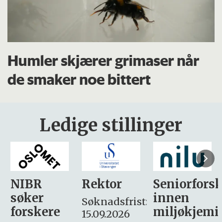
Humler skjærer grimaser når
de smaker noe bittert
Ledige stillinger
Rektor
Seniorforsker
Forskning.
innen
søker
Søknadsfrist:
miljøkjemi
nyhetsjour
15.09.2026