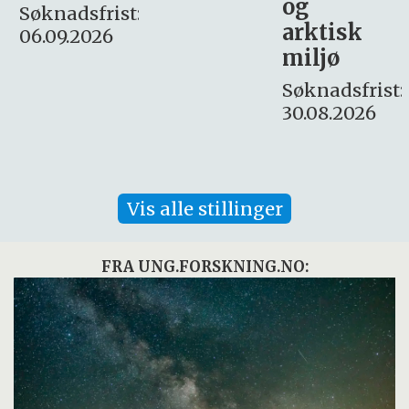
og
– fast
:
arktisk
Søknadsfrist:
miljø
16. august.
Søknadsfrist:
30.08.2026
Vis alle stillinger
FRA UNG.FORSKNING.NO: