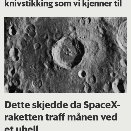
knivstikking som vi kjenner til
Dette skjedde da SpaceX-
raketten traff månen ved
et uhell