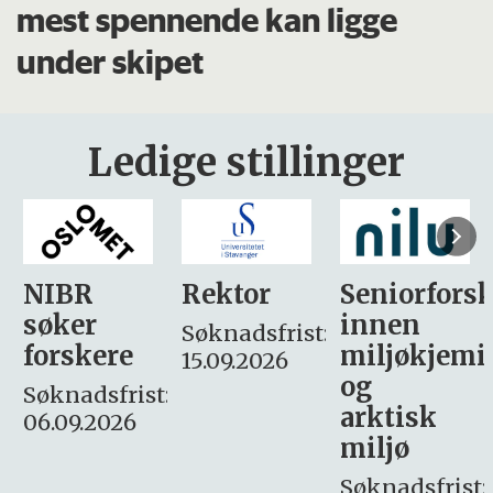
mest spennende kan ligge
under skipet
Ledige stillinger
Rektor
Seniorforsker
Forskning.
innen
søker
Søknadsfrist:
miljøkjemi
nyhetsjour
15.09.2026
og
– fast
:
arktisk
Søknadsfrist:
miljø
16. august.
Søknadsfrist: