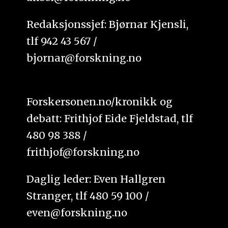
Redaksjonssjef: Bjørnar Kjensli,
tlf 942 43 567 /
bjornar@forskning.no
Forskersonen.no/kronikk og
debatt: Frithjof Eide Fjeldstad, tlf
480 98 388 /
frithjof@forskning.no
Daglig leder: Even Hallgren
Stranger, tlf 480 59 100 /
even@forskning.no