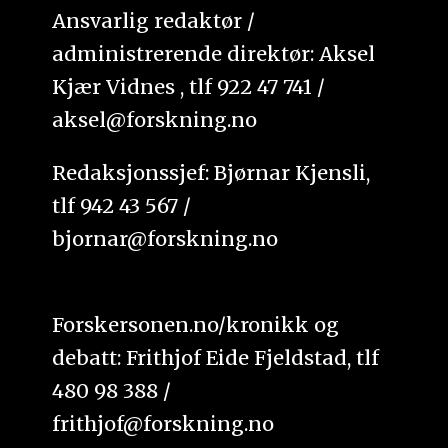
Ansvarlig redaktør /
administrerende direktør: Aksel
Kjær Vidnes , tlf 922 47 741 /
aksel@forskning.no
Redaksjonssjef: Bjørnar Kjensli,
tlf 942 43 567 /
bjornar@forskning.no
Forskersonen.no/kronikk og
debatt: Frithjof Eide Fjeldstad, tlf
480 98 388 /
frithjof@forskning.no