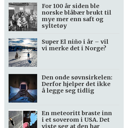
For 100 år siden ble
norske blåbær brukt til
mye mer enn saft og
syltetøy
Super El niño i år – vil
vi merke det i Norge?
Den onde søvnsirkelen:
Derfor hjelper det ikke
å legge seg tidlig
En meteoritt braste inn
i et soverom i USA. Det
viste seg at den har