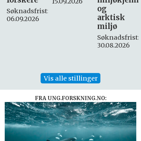
15.09.2026
og
– fast
:
arktisk
Søknadsfrist:
miljø
16. august.
Søknadsfrist:
30.08.2026
Vis alle stillinger
FRA UNG.FORSKNING.NO: