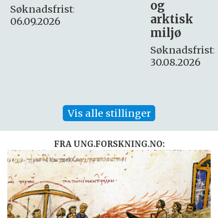
og
– fast
:
arktisk
Søknadsfrist:
miljø
16. august.
Søknadsfrist:
30.08.2026
Vis alle stillinger
FRA UNG.FORSKNING.NO: