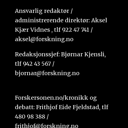
Ansvarlig redaktør /
administrerende direktør: Aksel
Kjær Vidnes , tlf 922 47 741 /
aksel@forskning.no
Redaksjonssjef: Bjørnar Kjensli,
tlf 942 43 567 /
bjornar@forskning.no
Forskersonen.no/kronikk og
debatt: Frithjof Eide Fjeldstad, tlf
480 98 388 /
frithjof@forskning.no