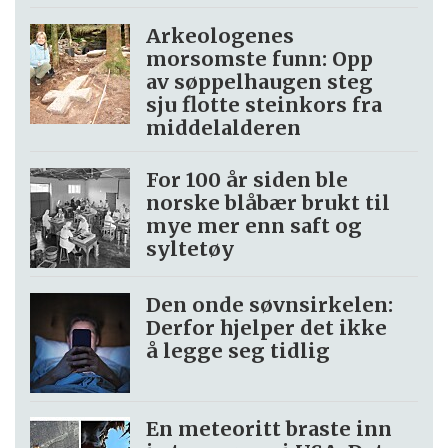
Arkeologenes
morsomste funn: Opp
av søppel­haugen steg
sju flotte steinkors fra
middelalderen
For 100 år siden ble
norske blåbær brukt til
mye mer enn saft og
syltetøy
Den onde søvnsirkelen:
Derfor hjelper det ikke
å legge seg tidlig
En meteoritt braste inn