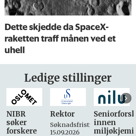
Dette skjedde da SpaceX-
raketten traff månen ved et
uhell
Ledige stillinger
Rektor
Seniorforsker
Forskning.
innen
søker
Søknadsfrist:
miljøkjemi
nyhetsjour
15.09.2026