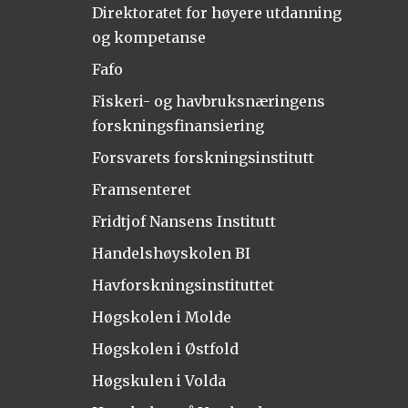
Direktoratet for høyere utdanning
og kompetanse
Fafo
Fiskeri- og havbruksnæringens
forskningsfinansiering
Forsvarets forskningsinstitutt
Framsenteret
Fridtjof Nansens Institutt
Handelshøyskolen BI
Havforskningsinstituttet
Høgskolen i Molde
Høgskolen i Østfold
Høgskulen i Volda