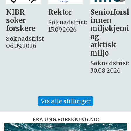
Rektor
Seniorforsker
Forskning.
innen
søker
Søknadsfrist:
miljøkjemi
nyhetsjour
15.09.2026
og
– fast
:
arktisk
Søknadsfrist:
miljø
16. august.
Søknadsfrist:
30.08.2026
Vis alle stillinger
FRA UNG.FORSKNING.NO: