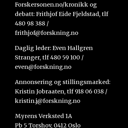
Forskersonen.no/kronikk og
debatt: Frithjof Eide Fjeldstad, tlf
480 98 388 /
frithjof@forskning.no
Daglig leder: Even Hallgren
Stranger, tlf 480 59 100 /
even@forskning.no
Annonsering og stillingsmarked:
Kristin Jobraaten, tlf 918 06 038 /
kristin.j@forskning.no
Myrens Verksted 1A
Pb 5 Torshov, 0412 Oslo