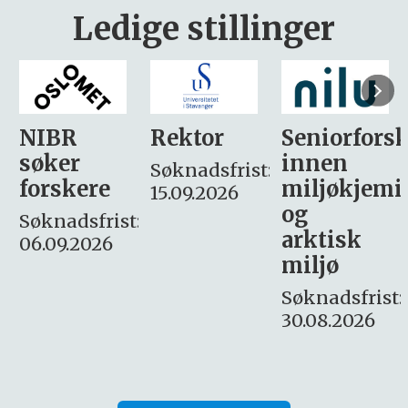
Ledige stillinger
Rektor
Seniorforsker
Forskning.
innen
søker
Søknadsfrist:
miljøkjemi
nyhetsjour
15.09.2026
og
– fast
:
arktisk
Søknadsfrist:
miljø
16. august.
Søknadsfrist:
30.08.2026