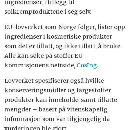
ingredienser, i tillegg til
Kilde:
Kreftforeningen, om sol, solarium og
solkremproduktene i seg selv.
hudkreft
EU-lovverket som Norge følger, lister opp
ingredienser i kosmetiske produkter
som det er tillatt, og ikke tillatt, å bruke.
Alle kan søke på stoffer EU-
kommisjonens nettside,
CosIng.
Lovverket spesifiserer også hvilke
konserveringsmidler og fargestoffer
produkter kan inneholde, samt tillatte
mengder – basert på vitenskapelig
informasjon som var tilgjengelig da
vurderingen ble gjort.