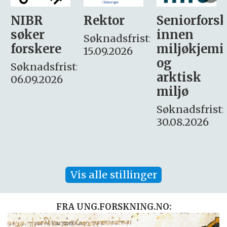
Rektor
Seniorforsker
Forskning.
innen
søker
Søknadsfrist:
miljøkjemi
nyhetsjour
15.09.2026
og
– fast
:
arktisk
Søknadsfrist:
miljø
16. august.
Søknadsfrist:
30.08.2026
Vis alle stillinger
FRA UNG.FORSKNING.NO: