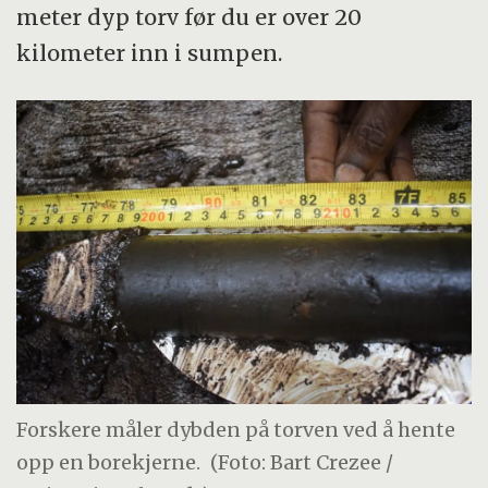
meter dyp torv før du er over 20
kilometer inn i sumpen.
Forskere måler dybden på torven ved å hente
opp en borekjerne.
(Foto: Bart Crezee /