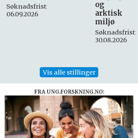
og
– fast
:
arktisk
Søknadsfrist:
miljø
16. august.
Søknadsfrist:
30.08.2026
Vis alle stillinger
FRA UNG.FORSKNING.NO: