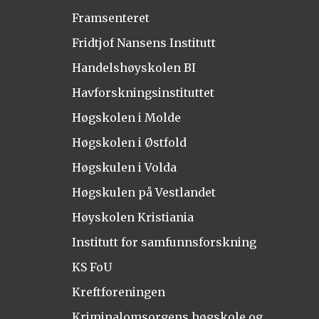
Framsenteret
Fridtjof Nansens Institutt
Handelshøyskolen BI
Havforskningsinstituttet
Høgskolen i Molde
Høgskolen i Østfold
Høgskulen i Volda
Høgskulen på Vestlandet
Høyskolen Kristiania
Institutt for samfunnsforskning
KS FoU
Kreftforeningen
Kriminalomsorgens høgskole og