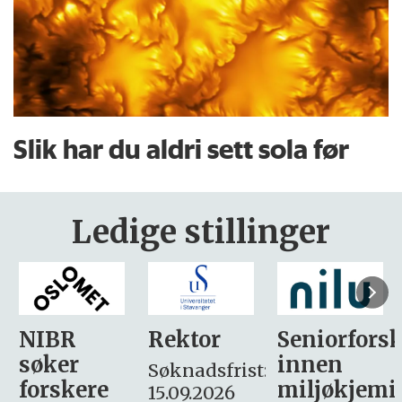
Slik har du aldri sett sola før
Ledige stillinger
Rektor
Seniorforsker
Forskning.
innen
søker
Søknadsfrist:
miljøkjemi
nyhetsjour
15.09.2026