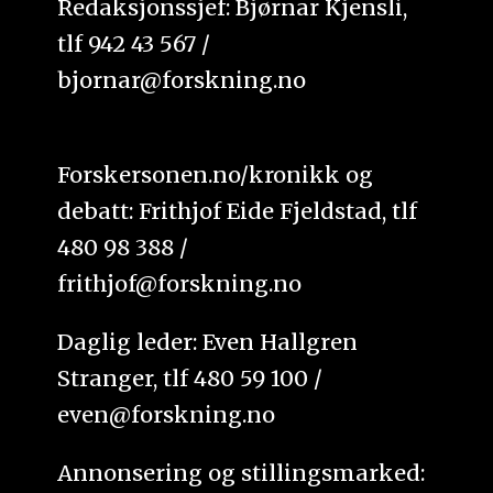
Redaksjonssjef: Bjørnar Kjensli,
tlf 942 43 567 /
bjornar@forskning.no
Forskersonen.no/kronikk og
debatt: Frithjof Eide Fjeldstad, tlf
480 98 388 /
frithjof@forskning.no
Daglig leder: Even Hallgren
Stranger, tlf 480 59 100 /
even@forskning.no
Annonsering og stillingsmarked: