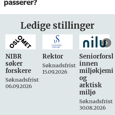
passerer?
Ledige stillinger
Rektor
Seniorforsker
Forskning.
innen
søker
Søknadsfrist:
miljøkjemi
nyhetsjour
15.09.2026
og
– fast
:
arktisk
Søknadsfrist:
miljø
16. august.
Søknadsfrist:
30.08.2026