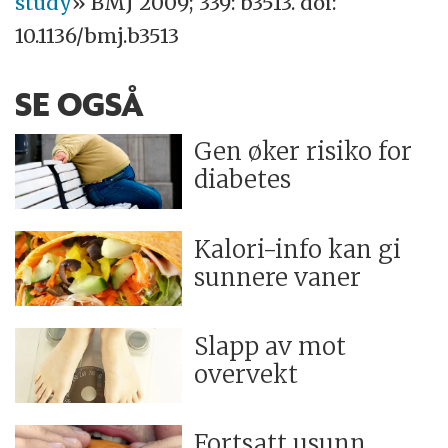
study
» BMJ 2009; 339: b3513. doi:
10.1136/bmj.b3513
SE OGSÅ
Gen øker risiko for
diabetes
Kalori-info kan gi
sunnere vaner
Slapp av mot
overvekt
Fortsatt usunn