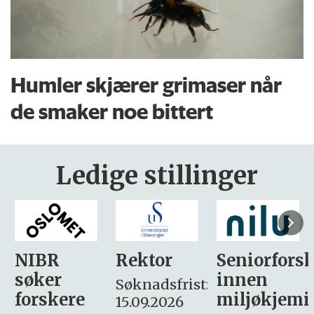
Humler skjærer grimaser når
de smaker noe bittert
Ledige stillinger
Rektor
Seniorforsker
Forskning.
innen
søker
Søknadsfrist:
miljøkjemi
nyhetsjour
15.09.2026