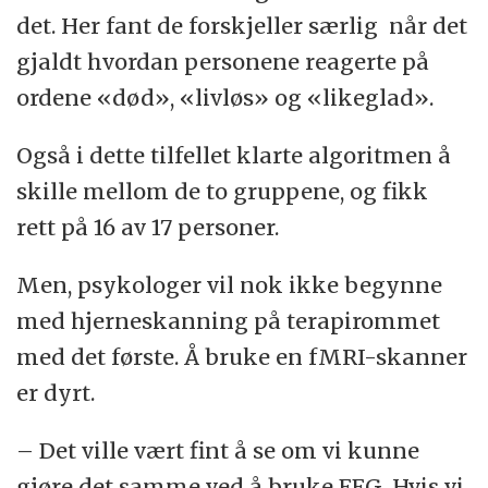
det. Her fant de forskjeller særlig når det
gjaldt hvordan personene reagerte på
ordene «død», «livløs» og «likeglad».
Også i dette tilfellet klarte algoritmen å
skille mellom de to gruppene, og fikk
rett på 16 av 17 personer.
Men, psykologer vil nok ikke begynne
med hjerneskanning på terapirommet
med det første. Å bruke en fMRI-skanner
er dyrt.
– Det ville vært fint å se om vi kunne
gjøre det samme ved å bruke EEG. Hvis vi