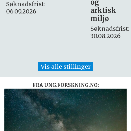
og
– fast
:
arktisk
Søknadsfrist:
miljø
16. august.
Søknadsfrist:
30.08.2026
Vis alle stillinger
FRA UNG.FORSKNING.NO: