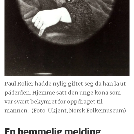
Paul Rolier hadde nylig giftet seg da han la ut
på ferden. Hjemme satt den unge kona som
var svært bekymret for oppdraget til
mannen.
(Foto: Ukjent, Norsk Folkemuseum)
En hemmelig melding