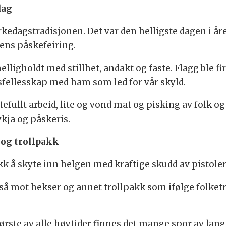
dag
kedagstradisjonen. Det var den helligste dagen i åre
kens påskefeiring.
igholdt med stillhet, andakt og faste. Flagg ble fir
sesfellesskap med ham som led for vår skyld.
efullt arbeid, lite og vond mat og pisking av folk o
kja og påskeris.
 og trollpakk
k å skyte inn helgen med kraftige skudd av pistoler
 mot hekser og annet trollpakk som ifølge folketro
ørste av alle høytider finnes det mange spor av lang