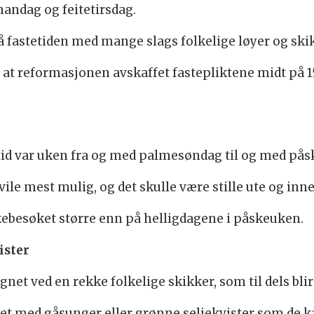
mandag og feitetirsdag.
 fastetiden med mange slags folkelige løyer og ski
r at reformasjonen avskaffet fastepliktene midt på 15
 tid var uken fra og med palmesøndag til og med pås
vile mest mulig, og det skulle være stille ute og inne
irkebesøket større enn på helligdagene i påskeuken.
ister
net ved en rekke folkelige skikker, som til dels blir
et med gåsunger eller grønne seljekvister som de k