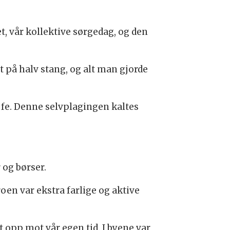
t, vår kollektive sørgedag, og den
t på halv stang, og alt man gjorde
g fe. Denne selvplagingen kaltes
 og børser.
en var ekstra farlige og aktive
t opp mot vår egen tid. I byene var