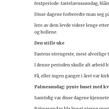
festperiode: fastelavnssøndag, blå
Disse dagene forberedte man seg på
lere av dem levde videre lenge ette
og bollene.
Den stille uke
Fastens strengeste, mest alvorlige
I denne perioden skulle alt arbeid h
Få, eller ingen ganger i året var k
Palmesøndag: pynte huset med kv
Samtidig var disse dagene kjenneteg
Palmesøndag ble huset gjerne pynt