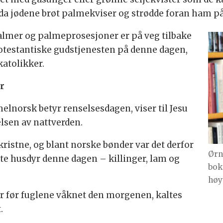
da jødene brøt palmekviser og strødde foran ham p
t palmer og palmeprosesjoner er på veg tilbake
testantiske gudstjenesten på denne dagen,
katolikker.
r
norsk betyr renselsesdagen, viser til Jesu
elsen av nattverden.
kristne, og blant norske bønder var det derfor
Ørn
te husdyr denne dagen – killinger, lam og
bok
høyt
r før fuglene våknet den morgenen, kaltes
.