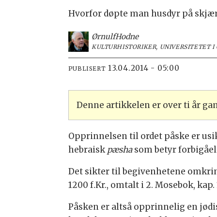
Hvorfor døpte man husdyr på skjær
Ørnulf
Hodne
KULTURHISTORIKER, UNIVERSITETET I
13.04.2014 - 05:00
PUBLISERT
Denne artikkelen er over ti år g
Opprinnelsen til ordet påske er usik
hebraisk
pæsha
som betyr forbigåels
Det sikter til begivenhetene omkrin
1200 f.Kr., omtalt i 2. Mosebok, kap. 
Påsken er altså opprinnelig en jødi