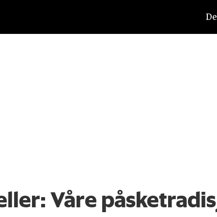
De
ller:
Våre påsketradis