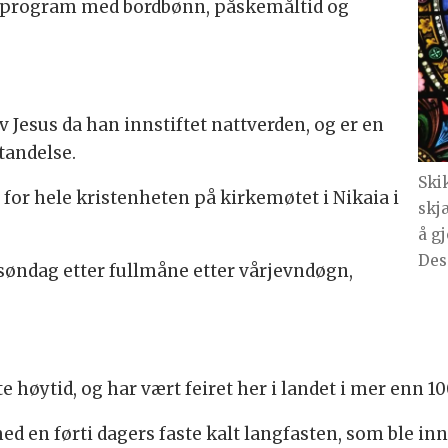
lt program med bordbønn, påskemåltid og
 Jesus da han innstiftet nattverden, og er en
tandelse.
Ski
for hele kristenheten på kirkemøtet i Nikaia i
skj
å gj
Des
 søndag etter fullmåne etter vårjevndøgn,
e høytid, og har vært feiret her i landet i mer enn 10
med en førti dagers faste kalt langfasten, som ble in