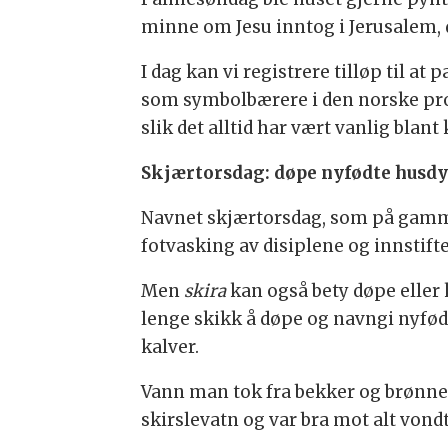
minne om Jesu inntog i Jerusalem, 
I dag kan vi registrere tilløp til a
som symbolbærere i den norske pro
slik det alltid har vært vanlig blant 
Skjærtorsdag: døpe nyfødte husdy
Navnet skjærtorsdag, som på gammel
fotvasking av disiplene og innstift
Men
skira
kan også bety døpe eller 
lenge skikk å døpe og navngi nyfød
kalver.
Vann man tok fra bekker og brønne
skirslevatn og var bra mot alt vondt