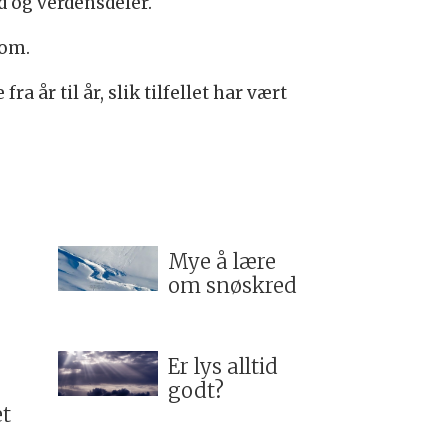
nd og verdensdeler.
lom.
a år til år, slik tilfellet har vært
Mye å lære
om snøskred
Er lys alltid
godt?
et