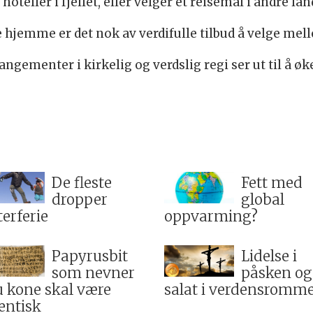
oteller i fjellet, eller velger et reisemål i andre la
 hjemme er det nok av verdifulle tilbud å velge mel
ementer i kirkelig og verdslig regi ser ut til å øke fr
De fleste
Fett med
dropper
global
terferie
oppvarming?
Papyrusbit
Lidelse i
som nevner
påsken og
u kone skal være
salat i verdensromm
entisk