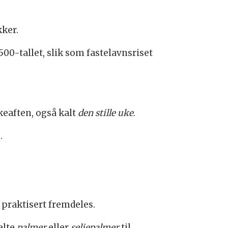
kker.
00-tallet, slik som fastelavnsriset
keaften, også kalt
den stille uke
.
.
 praktisert fremdeles.
alte
palmer
eller
seljepalmer
til