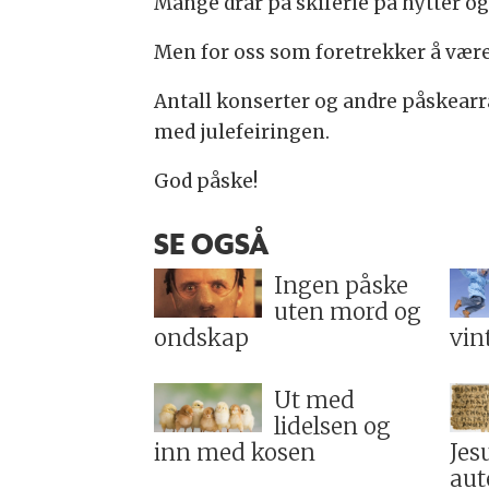
Mange drar på skiferie på hytter og h
Men for oss som foretrekker å være
Antall konserter og andre påskearrang
med julefeiringen.
God påske!
SE OGSÅ
Ingen påske
uten mord og
ondskap
vin
Ut med
lidelsen og
inn med kosen
Jes
aut