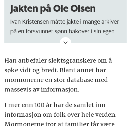
Jakten på Ole Olsen
Ivan Kristensen måtte jakte i mange arkiver
på en forsvunnet sønn bakover i sin egen
slekt.
– I bygdeboka fra Sel i Gudbrandsdalen sto
Han anbefaler slektsgranskere om å
det at Ole Olsen reiste fra bygda og at
søke vidt og bredt. Blant annet har
familien aldri hørte fra ham igjen, sier
mormonerne en stor database med
Kristensen.
massevis av informasjon.
Han fant en flytteattest. Det trengte folk for
I mer enn 100 år har de samlet inn
å gifte seg. Så da tok de kontakt med
informasjon om folk over hele verden.
presten, ofte lenge etter de hadde flyttet.
Mormonerne tror at familier får være
Dermed fant Kristensen den nye adressen