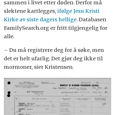
sammen i livet etter døden. Derfor må
til Ole Olsen.
slektene kartlegges,
ifølge Jesu Kristi
Kirke av siste dagers hellige
. Databasen
– Jeg fant ham i folketellingen fra 1900 i det
FamilySearch.org er fritt tilgjengelig for
nye sognet. Han jobbet på en stasjon på
alle.
Flåmsbanen. Men i neste folketelling i 1910
var han borte igjen.
– Du må registrere deg for å søke, men
det er helt ufarlig. Det gjør deg ikke til
Han sto ikke oppført som utflyttet, så
mormoner, sier Kristensen.
Kristensen lurte på om han var død.
– Da leste jeg om en død mann som hadde
blitt funnet i en ravine. Han var ikke
identifisert. Det kunne være min slektning,
sier Kristensen.