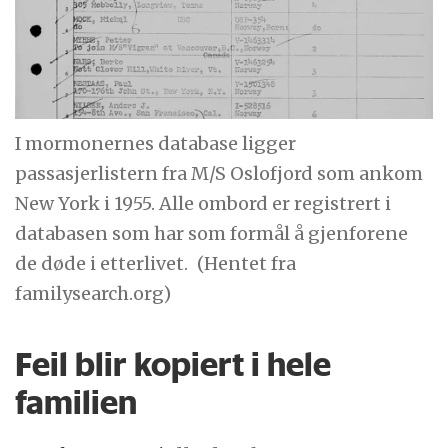
Det ble avkreftet av det lokale
historielaget. Den ukjente mannen hadde
elegante, engelske klær og penger på seg.
Det var ikke en arbeidskar ved jernbanen.
I mormonernes database ligger
passasjerlistern fra M/S Oslofjord som ankom
– Jeg fant et barn på Flåm, men faren Ole
New York i 1955. Alle ombord er registrert i
Olsen var forduftet. Så jeg la ut navnet og
databasen som har som formål å gjenforene
informasjonen jeg hadde inn på et
de døde i etterlivet.
(Hentet fra
spørreforum på Slekt og Data.
familysearch.org)
Det førte til flere blindspor, men endelig ett
Feil blir kopiert i hele
treff. Mannen hadde flyttet til Østerdalen
og blitt gift med en annen kvinne.
familien
– Det stemmer nok ikke at familien aldri