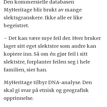
Den kommersielle databasen
hørte fra ham. De som skriver bygdebøker,
MyHeritage blir brukt av mange
spør ofte nålevende slekt. De sier det de
slektsgranskere. Ikke alle er like
har hørt, sier Kristensen.
begeistret.
– Det kan være mye feil der. Hver bruker
lager sitt eget slektstre som andre kan
kopiere inn. Så om én gjør feil i sitt
slektstre, forplanter feilen seg i hele
familien, sier han.
MyHeritage tilbyr DNA-analyse. Den
skal gi svar på etnisk og geografisk
opprinnelse.